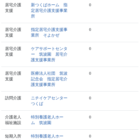
居宅介護
新つくばホーム 指
0
支援
定居宅介護支援事業
所
居宅介護
指定居宅介護支援事
0
支援
業所 そよかぜ
居宅介護
ケアサポートセンタ
0
支援
ー 筑波園 居宅介
護支援事業所
居宅介護
医療法人社団 筑波
0
支援
記念会 指定居宅介
護支援事業所
訪問介護
ニチイケアセンター
0
つくば
介護老人
特別養護老人ホー
0
福祉施設
ム 筑波園
短期入所
特別養護老人ホー
0