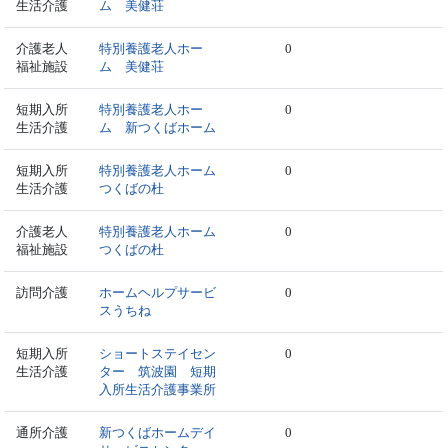
生活介護
ム 美健荘
介護老人
特別養護老人ホー
0
福祉施設
ム 美健荘
短期入所
特別養護老人ホー
0
生活介護
ム 新つくばホーム
短期入所
特別養護老人ホーム
0
生活介護
つくばの杜
介護老人
特別養護老人ホーム
0
福祉施設
つくばの杜
訪問介護
ホームヘルプサービ
0
スうちね
短期入所
ショートステイセン
0
生活介護
ター 筑波園 短期
入所生活介護事業所
通所介護
新つくばホームデイ
0