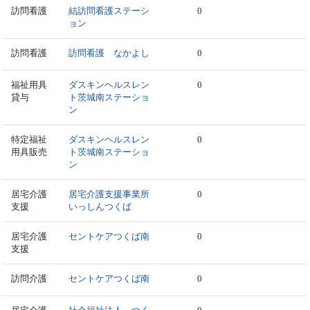
訪問看護
結訪問看護ステーシ
0
ョン
訪問看護
訪問看護 なかよし
0
福祉用具
ダスキンヘルスレン
0
貸与
ト茨城南ステーショ
ン
特定福祉
ダスキンヘルスレン
0
用具販売
ト茨城南ステーショ
ン
居宅介護
居宅介護支援事業所
0
支援
いっしんつくば
居宅介護
セントケアつくば南
0
支援
訪問介護
セントケアつくば南
0