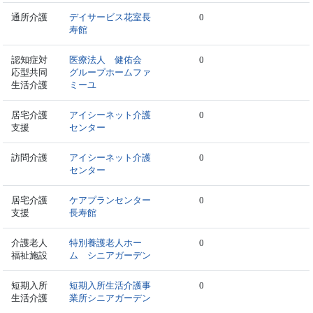
通所介護
デイサービス花室長
0
寿館
認知症対
医療法人 健佑会
0
応型共同
グループホームファ
生活介護
ミーユ
居宅介護
アイシーネット介護
0
支援
センター
訪問介護
アイシーネット介護
0
センター
居宅介護
ケアプランセンター
0
支援
長寿館
介護老人
特別養護老人ホー
0
福祉施設
ム シニアガーデン
短期入所
短期入所生活介護事
0
生活介護
業所シニアガーデン