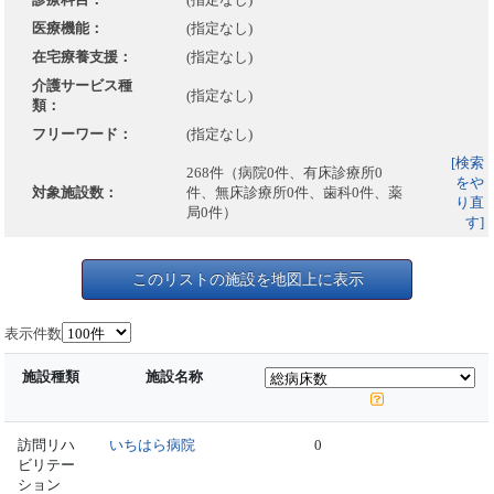
医療機能：
(指定なし)
在宅療養支援：
(指定なし)
介護サービス種
(指定なし)
類：
フリーワード：
(指定なし)
[検索
268件（病院0件、有床診療所0
をや
対象施設数：
件、無床診療所0件、歯科0件、薬
り直
局0件）
す]
このリストの施設を地図上に表示
表示件数
施設種類
施設名称
訪問リハ
いちはら病院
0
ビリテー
ション