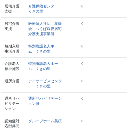
居宅介護
介護保険センター
0
支援
くきの里
居宅介護
医療法人社団 双愛
0
支援
会 つくば双愛居宅
介護支援事業所
短期入所
特別養護老人ホー
0
生活介護
ム くきの里
介護老人
特別養護老人ホー
0
福祉施設
ム くきの里
通所介護
デイサービスセンタ
0
ー くきの里
通所リハ
通所リハビリテーシ
0
ビリテー
ョン雅
ション
認知症対
グループホーム美桜
0
応型共同