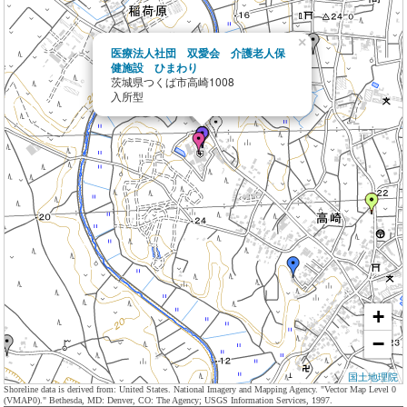
×
医療法人社団 双愛会 介護老人保
健施設 ひまわり
茨城県つくば市高崎1008
入所型
+
−
国土地理院
Shoreline data is derived from: United States. National Imagery and Mapping Agency. "Vector Map Level 0
(VMAP0)." Bethesda, MD: Denver, CO: The Agency; USGS Information Services, 1997.