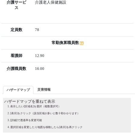
介護サービ
介護老人保健施設
ス
定員数
78
常勤換算職員数
看護師
12.90
介護職員数
16.00
災害情報
ハザードマップ
ハザードマップを重ねて表示
表示したい[区域名]を選択（複数選択可）
[表示]をクリック（該当区域が多いと数十秒かかります）
[詳細]で透過率を変更可能
選択区域を変更したり地図を移動したら[表示]を再クリック