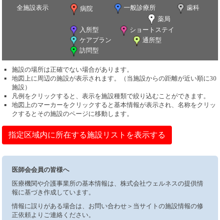
全施設表示
一般診療所
歯科
病院
薬局
入所型
ショートステイ
ケアプラン
通所型
訪問型
施設の場所は正確でない場合があります。
地図上に周辺の施設が表示されます。（当施設からの距離が近い順に30
施設）
凡例をクリックすると、表示を施設種類で絞り込むことができます。
地図上のマーカーをクリックすると基本情報が表示され、名称をクリッ
クするとその施設のページに移動します。
指定区域内に所在する施設リストを表示する
医師会会員の皆様へ
医療機関や介護事業所の基本情報は、株式会社ウェルネスの提供情
報に基づき作成しています。
情報に誤りがある場合は、お問い合わせ＞当サイトの施設情報の修
正依頼よりご連絡ください。