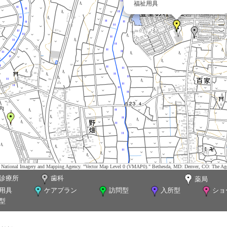
福祉用具
tes. National Imagery and Mapping Agency. "Vector Map Level 0 (VMAP0)." Bethesda, MD: Denver, CO: The Ag
診療所
歯科
薬局
用具
ケアプラン
訪問型
入所型
ショ
型