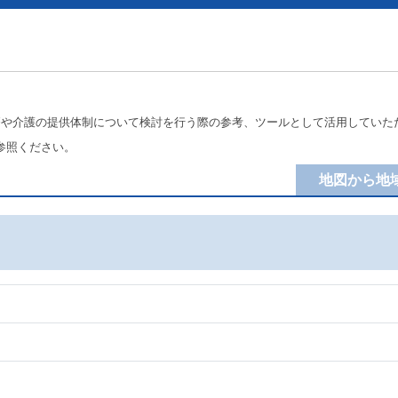
療や介護の提供体制について検討を行う際の参考、ツールとして活用していた
参照ください。
地図から地