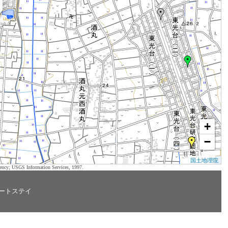
+
−
国土地理院
ency; USGS Information Services, 1997.
ートステイ