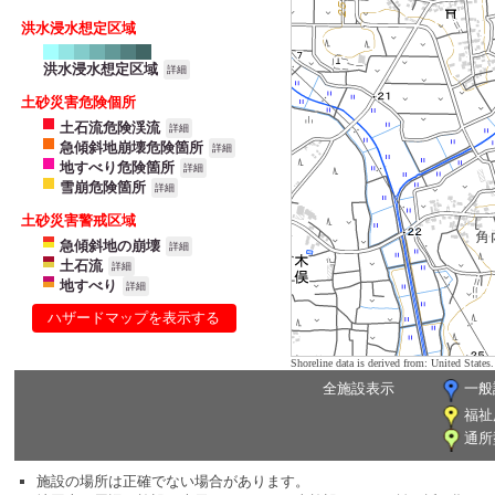
洪水浸水想定区域
洪水浸水想定区域
詳細
土砂災害危険個所
土石流危険渓流
詳細
急傾斜地崩壊危険箇所
詳細
地すべり危険箇所
詳細
雪崩危険箇所
詳細
土砂災害警戒区域
急傾斜地の崩壊
詳細
土石流
詳細
地すべり
詳細
ハザードマップを表示する
Shoreline data is derived from: United Sta
全施設表示
一般
福祉
通所
施設の場所は正確でない場合があります。