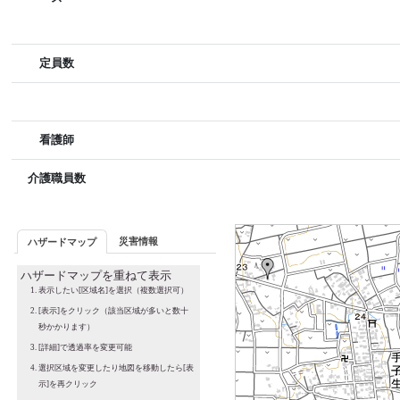
定員数
看護師
介護職員数
災害情報
ハザードマップ
ハザードマップを重ねて表示
表示したい[区域名]を選択（複数選択可）
[表示]をクリック（該当区域が多いと数十
秒かかります）
[詳細]で透過率を変更可能
選択区域を変更したり地図を移動したら[表
示]を再クリック