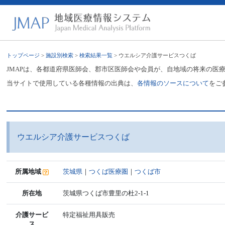
トップページ
>
施設別検索
>
検索結果一覧
> ウエルシア介護サービスつくば
JMAPは、各都道府県医師会、郡市区医師会や会員が、自地域の将来の医
当サイトで使用している各種情報の出典は、
各情報のソースについて
をご
ウエルシア介護サービスつくば
所属地域
茨城県
｜
つくば医療圏
｜
つくば市
所在地
茨城県つくば市豊里の杜2-1-1
介護サービ
特定福祉用具販売
ス