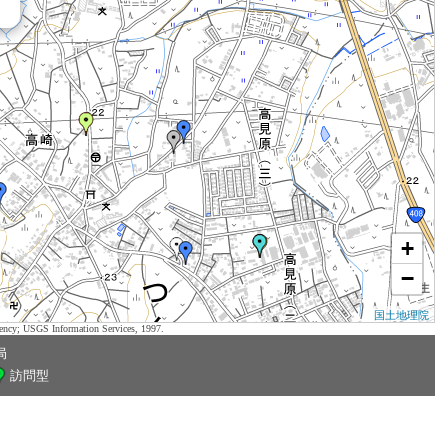
+
−
国土地理院
ency; USGS Information Services, 1997.
局
訪問型