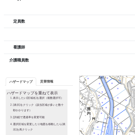
定員数
看護師
介護職員数
災害情報
ハザードマップ
ハザードマップを重ねて表示
表示したい[区域名]を選択（複数選択可）
[表示]をクリック（該当区域が多いと数十
秒かかります）
[詳細]で透過率を変更可能
選択区域を変更したり地図を移動したら[表
示]を再クリック