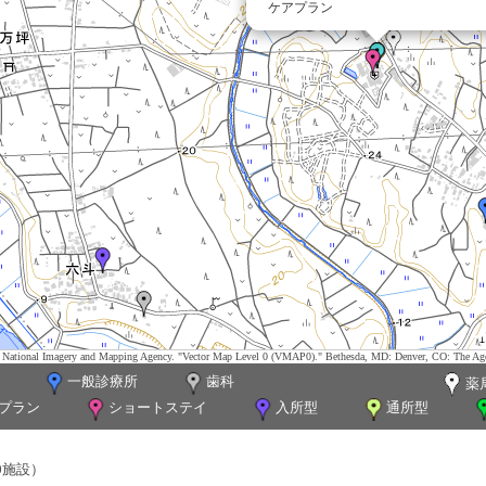
ケアプラン
tes. National Imagery and Mapping Agency. "Vector Map Level 0 (VMAP0)." Bethesda, MD: Denver, CO: The Ag
一般診療所
歯科
薬
プラン
ショートステイ
入所型
通所型
0施設）