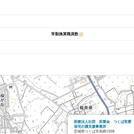
常勤換算職員数
医療法人社団 双愛会 つくば双愛
居宅介護支援事業所
茨城県つくば市高崎1008