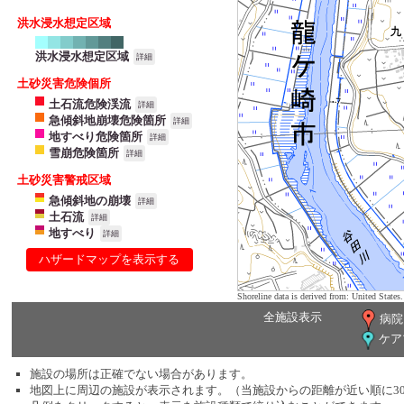
洪水浸水想定区域
洪水浸水想定区域
詳細
土砂災害危険個所
土石流危険渓流
詳細
急傾斜地崩壊危険箇所
詳細
地すべり危険箇所
詳細
雪崩危険箇所
詳細
土砂災害警戒区域
急傾斜地の崩壊
詳細
土石流
詳細
地すべり
詳細
ハザードマップを表示する
Shoreline data is derived from: United Sta
全施設表示
病院
ケア
施設の場所は正確でない場合があります。
地図上に周辺の施設が表示されます。（当施設からの距離が近い順に3