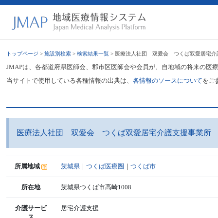
トップページ
>
施設別検索
>
検索結果一覧
> 医療法人社団 双愛会 つくば双愛居宅介
JMAPは、各都道府県医師会、郡市区医師会や会員が、自地域の将来の医
当サイトで使用している各種情報の出典は、
各情報のソースについて
をご
医療法人社団 双愛会 つくば双愛居宅介護支援事業所
所属地域
茨城県
｜
つくば医療圏
｜
つくば市
所在地
茨城県つくば市高崎1008
介護サービ
居宅介護支援
ス