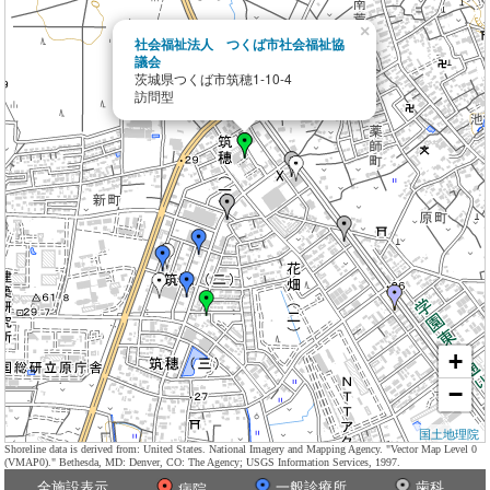
×
社会福祉法人 つくば市社会福祉協
議会
茨城県つくば市筑穂1-10-4
訪問型
+
−
国土地理院
Shoreline data is derived from: United States. National Imagery and Mapping Agency. "Vector Map Level 0
(VMAP0)." Bethesda, MD: Denver, CO: The Agency; USGS Information Services, 1997.
全施設表示
一般診療所
歯科
病院