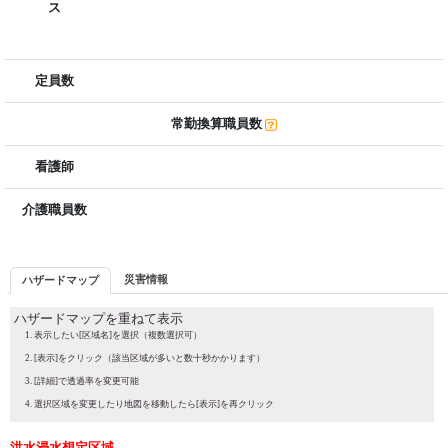
ス
定員数
常勤換算職員数
看護師
介護職員数
災害情報
ハザードマップ
ハザードマップを重ねて表示
表示したい[区域名]を選択（複数選択可）
[表示]をクリック（該当区域が多いと数十秒かかります）
[詳細]で透過率を変更可能
選択区域を変更したり地図を移動したら[表示]を再クリック
洪水浸水想定区域