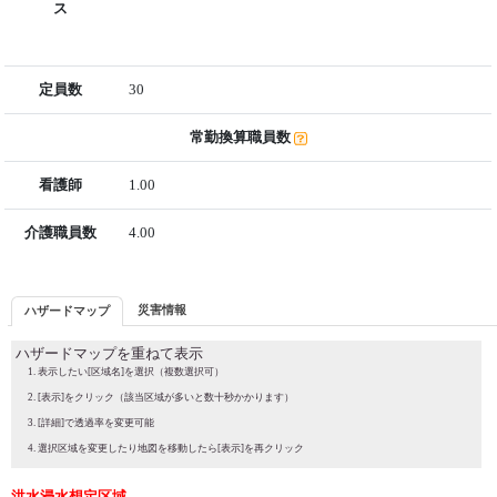
ス
定員数
30
常勤換算職員数
看護師
1.00
介護職員数
4.00
災害情報
ハザードマップ
ハザードマップを重ねて表示
表示したい[区域名]を選択（複数選択可）
[表示]をクリック（該当区域が多いと数十秒かかります）
[詳細]で透過率を変更可能
選択区域を変更したり地図を移動したら[表示]を再クリック
洪水浸水想定区域