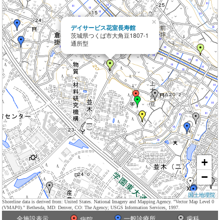
×
デイサービス花室長寿館
茨城県つくば市大角豆1807-1
通所型
+
−
国土地理院
Shoreline data is derived from: United States. National Imagery and Mapping Agency. "Vector Map Level 0
(VMAP0)." Bethesda, MD: Denver, CO: The Agency; USGS Information Services, 1997.
全施設表示
一般診療所
歯科
病院