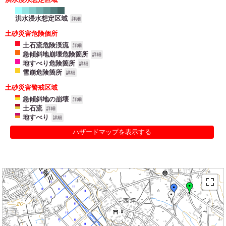
洪水浸水想定区域
詳細
土砂災害危険個所
土石流危険渓流
詳細
急傾斜地崩壊危険箇所
詳細
地すべり危険箇所
詳細
雪崩危険箇所
詳細
土砂災害警戒区域
急傾斜地の崩壊
詳細
土石流
詳細
地すべり
詳細
ハザードマップを表示する