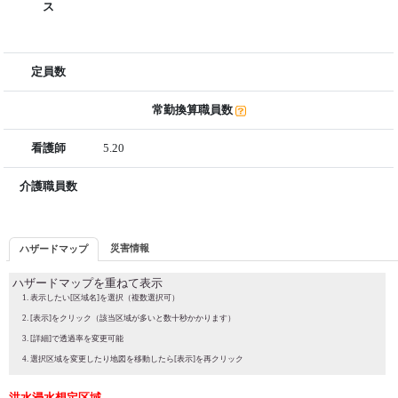
ス
定員数
常勤換算職員数
看護師
5.20
介護職員数
災害情報
ハザードマップ
ハザードマップを重ねて表示
表示したい[区域名]を選択（複数選択可）
[表示]をクリック（該当区域が多いと数十秒かかります）
[詳細]で透過率を変更可能
選択区域を変更したり地図を移動したら[表示]を再クリック
洪水浸水想定区域