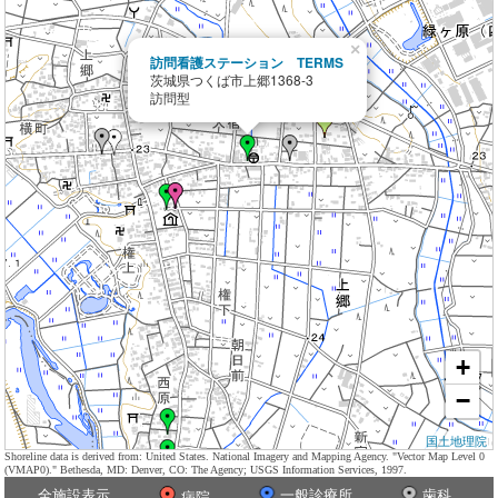
×
訪問看護ステーション TERMS
茨城県つくば市上郷1368-3
訪問型
+
−
国土地理院
Shoreline data is derived from: United States. National Imagery and Mapping Agency. "Vector Map Level 0
(VMAP0)." Bethesda, MD: Denver, CO: The Agency; USGS Information Services, 1997.
全施設表示
一般診療所
歯科
病院