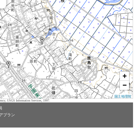
+
−
国土地理院
ency; USGS Information Services, 1997.
局
アプラン