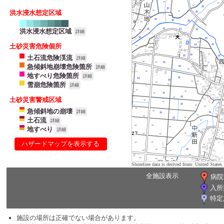
洪水浸水想定区域
洪水浸水想定区域
詳細
土砂災害危険個所
土石流危険渓流
詳細
急傾斜地崩壊危険箇所
詳細
地すべり危険箇所
詳細
雪崩危険箇所
詳細
土砂災害警戒区域
急傾斜地の崩壊
詳細
土石流
詳細
地すべり
詳細
ハザードマップを表示する
Shoreline data is derived from: United Sta
全施設表示
病院
入所
特定
施設の場所は正確でない場合があります。