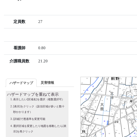
定員数
27
看護師
0.80
介護職員数
21.20
災害情報
ハザードマップ
ハザードマップを重ねて表示
表示したい[区域名]を選択（複数選択可）
[表示]をクリック（該当区域が多いと数十
秒かかります）
[詳細]で透過率を変更可能
選択区域を変更したり地図を移動したら[表
示]を再クリック