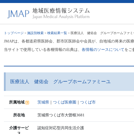
トップページ
>
施設別検索
>
検索結果一覧
> 医療法人 健佑会 グループホームファミ
JMAPは、各都道府県医師会、郡市区医師会や会員が、自地域の将来の医
当サイトで使用している各種情報の出典は、
各情報のソースについて
をご
医療法人 健佑会 グループホームファミーユ
所属地域
茨城県
｜
つくば医療圏
｜
つくば市
所在地
茨城県つくば市大曽根3681
介護サービ
認知症対応型共同生活介護
ス