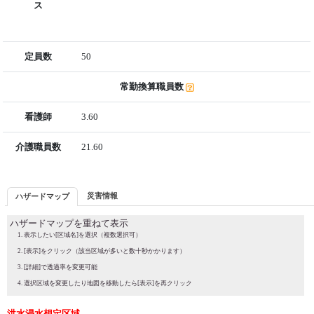
ス
定員数
50
常勤換算職員数
看護師
3.60
介護職員数
21.60
災害情報
ハザードマップ
ハザードマップを重ねて表示
表示したい[区域名]を選択（複数選択可）
[表示]をクリック（該当区域が多いと数十秒かかります）
[詳細]で透過率を変更可能
選択区域を変更したり地図を移動したら[表示]を再クリック
洪水浸水想定区域