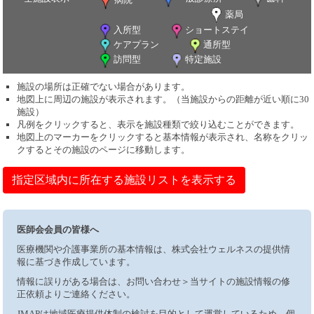
薬局
入所型
ショートステイ
ケアプラン
通所型
訪問型
特定施設
施設の場所は正確でない場合があります。
地図上に周辺の施設が表示されます。（当施設からの距離が近い順に30
施設）
凡例をクリックすると、表示を施設種類で絞り込むことができます。
地図上のマーカーをクリックすると基本情報が表示され、名称をクリッ
クするとその施設のページに移動します。
指定区域内に所在する施設リストを表示する
医師会会員の皆様へ
医療機関や介護事業所の基本情報は、株式会社ウェルネスの提供情
報に基づき作成しています。
情報に誤りがある場合は、お問い合わせ＞当サイトの施設情報の修
正依頼よりご連絡ください。
JMAPは地域医療提供体制の検討を目的として運営しているため、個