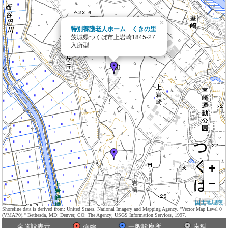
×
特別養護老人ホーム くきの里
茨城県つくば市上岩崎1845-27
入所型
+
−
国土地理院
Shoreline data is derived from: United States. National Imagery and Mapping Agency. "Vector Map Level 0
(VMAP0)." Bethesda, MD: Denver, CO: The Agency; USGS Information Services, 1997.
全施設表示
一般診療所
歯科
病院