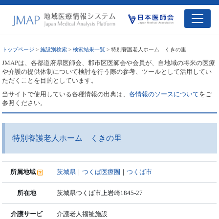
トップページ
>
施設別検索
>
検索結果一覧
> 特別養護老人ホーム くきの里
JMAPは、各都道府県医師会、郡市区医師会や会員が、自地域の将来の医療
や介護の提供体制について検討を行う際の参考、ツールとして活用してい
ただくことを目的としています。
当サイトで使用している各種情報の出典は、
各情報のソースについて
をご
参照ください。
特別養護老人ホーム くきの里
所属地域
茨城県
｜
つくば医療圏
｜
つくば市
所在地
茨城県つくば市上岩崎1845-27
介護サービ
介護老人福祉施設