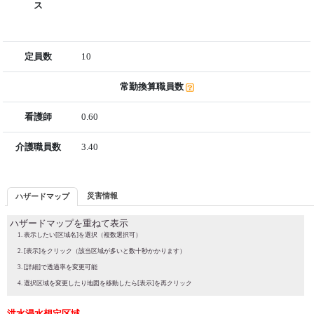
ス
定員数
10
常勤換算職員数
看護師
0.60
介護職員数
3.40
災害情報
ハザードマップ
ハザードマップを重ねて表示
表示したい[区域名]を選択（複数選択可）
[表示]をクリック（該当区域が多いと数十秒かかります）
[詳細]で透過率を変更可能
選択区域を変更したり地図を移動したら[表示]を再クリック
洪水浸水想定区域