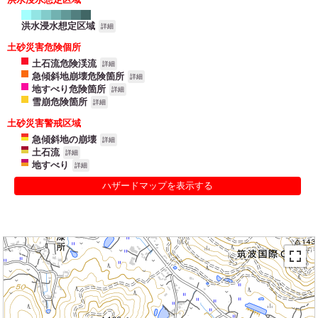
洪水浸水想定区域
詳細
土砂災害危険個所
土石流危険渓流
詳細
急傾斜地崩壊危険箇所
詳細
地すべり危険箇所
詳細
雪崩危険箇所
詳細
土砂災害警戒区域
急傾斜地の崩壊
詳細
土石流
詳細
地すべり
詳細
ハザードマップを表示する