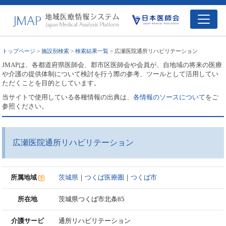
トップページ
>
施設別検索
>
検索結果一覧
> 広瀬医院通所リハビリテーション
JMAPは、各都道府県医師会、郡市区医師会や会員が、自地域の将来の医療
や介護の提供体制について検討を行う際の参考、ツールとして活用してい
ただくことを目的としています。
当サイトで使用している各種情報の出典は、
各情報のソースについて
をご
参照ください。
広瀬医院通所リハビリテーション
所属地域
茨城県
｜
つくば医療圏
｜
つくば市
所在地
茨城県つくば市北条85
介護サービ
通所リハビリテーション