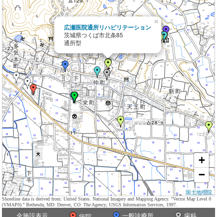
×
広瀬医院通所リハビリテーション
茨城県つくば市北条85
通所型
+
−
国土地理院
Shoreline data is derived from: United States. National Imagery and Mapping Agency. "Vector Map Level 0
(VMAP0)." Bethesda, MD: Denver, CO: The Agency; USGS Information Services, 1997.
全施設表示
一般診療所
歯科
病院