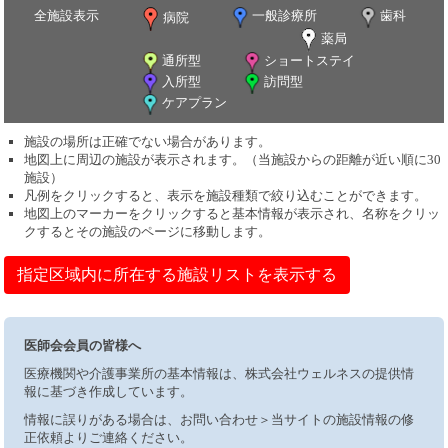
全施設表示
一般診療所
歯科
病院
薬局
通所型
ショートステイ
入所型
訪問型
ケアプラン
施設の場所は正確でない場合があります。
地図上に周辺の施設が表示されます。（当施設からの距離が近い順に30
施設）
凡例をクリックすると、表示を施設種類で絞り込むことができます。
地図上のマーカーをクリックすると基本情報が表示され、名称をクリッ
クするとその施設のページに移動します。
指定区域内に所在する施設リストを表示する
医師会会員の皆様へ
医療機関や介護事業所の基本情報は、株式会社ウェルネスの提供情
報に基づき作成しています。
情報に誤りがある場合は、お問い合わせ＞当サイトの施設情報の修
正依頼よりご連絡ください。