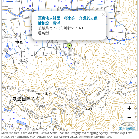
×
医療法人社団 桜水会 介護老人保
健施設 豊浦
茨城県つくば市神郡2013-1
通所型
+
−
国土地理院
Shoreline data is derived from: United States. National Imagery and Mapping Agency. "Vector Map Level 0
(VMAP0)." Bethesda, MD: Denver, CO: The Agency; USGS Information Services, 1997.