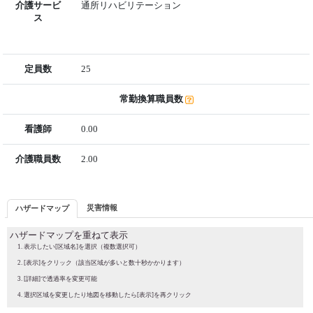
介護サービ
通所リハビリテーション
ス
定員数
25
常勤換算職員数
看護師
0.00
介護職員数
2.00
災害情報
ハザードマップ
ハザードマップを重ねて表示
表示したい[区域名]を選択（複数選択可）
[表示]をクリック（該当区域が多いと数十秒かかります）
[詳細]で透過率を変更可能
選択区域を変更したり地図を移動したら[表示]を再クリック