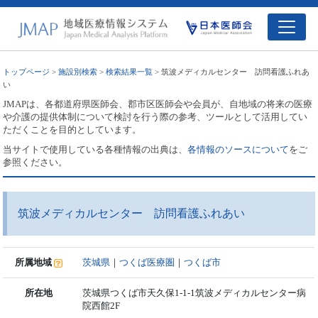
トップページ
>
施設別検索
>
検索結果一覧
> 筑波メディカルセンター 訪問看護ふれあ
い
JMAPは、各都道府県医師会、郡市区医師会や会員が、自地域の将来の医療
や介護の提供体制について検討を行う際の参考、ツールとして活用してい
ただくことを目的としています。
当サイトで使用している各種情報の出典は、
各情報のソースについて
をご
参照ください。
筑波メディカルセンター 訪問看護ふれあい
所属地域
茨城県
｜
つくば医療圏
｜
つくば市
所在地
茨城県つくば市天久保1-1-1筑波メディカルセンター病
院西館2F