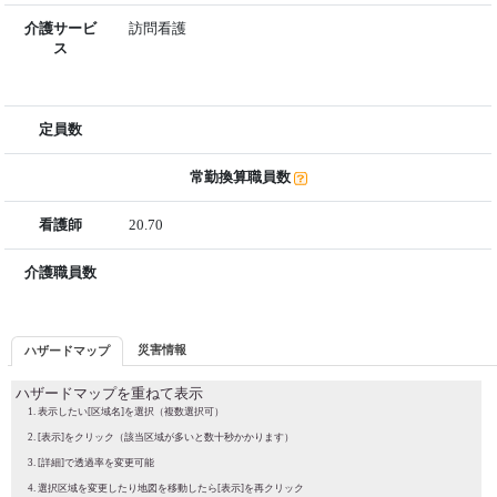
介護サービ
訪問看護
ス
定員数
常勤換算職員数
看護師
20.70
介護職員数
災害情報
ハザードマップ
ハザードマップを重ねて表示
表示したい[区域名]を選択（複数選択可）
[表示]をクリック（該当区域が多いと数十秒かかります）
[詳細]で透過率を変更可能
選択区域を変更したり地図を移動したら[表示]を再クリック