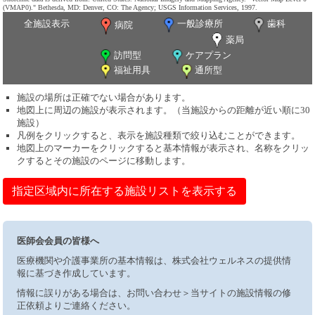
(VMAP0)." Bethesda, MD: Denver, CO: The Agency; USGS Information Services, 1997.
全施設表示
一般診療所
歯科
病院
薬局
訪問型
ケアプラン
福祉用具
通所型
施設の場所は正確でない場合があります。
地図上に周辺の施設が表示されます。（当施設からの距離が近い順に30
施設）
凡例をクリックすると、表示を施設種類で絞り込むことができます。
地図上のマーカーをクリックすると基本情報が表示され、名称をクリッ
クするとその施設のページに移動します。
指定区域内に所在する施設リストを表示する
医師会会員の皆様へ
医療機関や介護事業所の基本情報は、株式会社ウェルネスの提供情
報に基づき作成しています。
情報に誤りがある場合は、お問い合わせ＞当サイトの施設情報の修
正依頼よりご連絡ください。