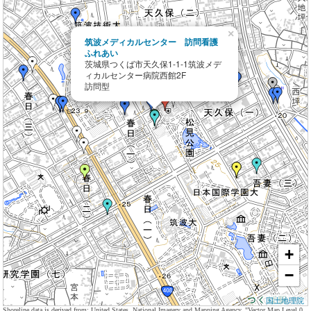
×
筑波メディカルセンター 訪問看護
ふれあい
茨城県つくば市天久保1-1-1筑波メデ
ィカルセンター病院西館2F
訪問型
+
−
国土地理院
Shoreline data is derived from: United States. National Imagery and Mapping Agency. "Vector Map Level 0