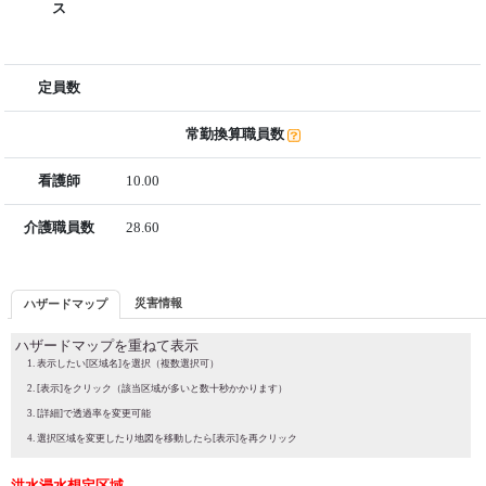
ス
定員数
常勤換算職員数
看護師
10.00
介護職員数
28.60
災害情報
ハザードマップ
ハザードマップを重ねて表示
表示したい[区域名]を選択（複数選択可）
[表示]をクリック（該当区域が多いと数十秒かかります）
[詳細]で透過率を変更可能
選択区域を変更したり地図を移動したら[表示]を再クリック
洪水浸水想定区域