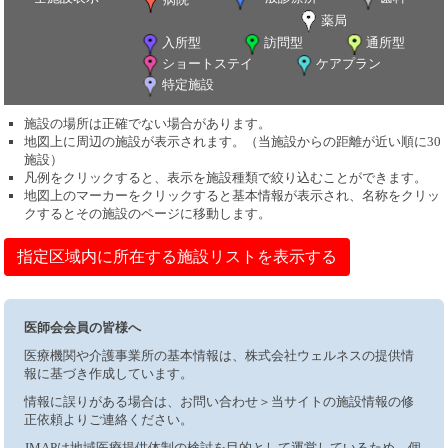
薬局
入所型
訪問型
通所型
ショートステイ
ケアプラン
特定施設
施設の場所は正確でない場合があります。
地図上に周辺の施設が表示されます。（当施設からの距離が近い順に30
施設）
凡例をクリックすると、表示を施設種類で絞り込むことができます。
地図上のマーカーをクリックすると基本情報が表示され、名称をクリッ
クするとその施設のページに移動します。
指定区域内に所在する施設リストを表示する
医師会会員の皆様へ
医療機関や介護事業所の基本情報は、株式会社ウェルネスの提供情
報に基づき作成しています。
情報に誤りがある場合は、お問い合わせ＞当サイトの施設情報の修
正依頼よりご連絡ください。
JMAPは地域医療提供体制の検討を目的として運営しているため、個