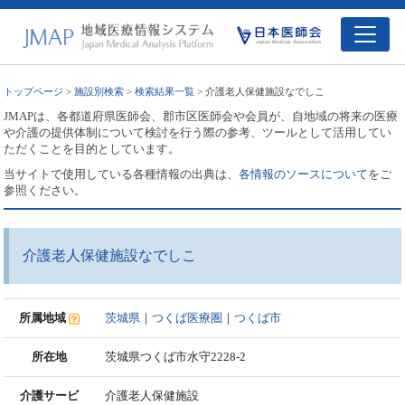
トップページ
>
施設別検索
>
検索結果一覧
> 介護老人保健施設なでしこ
JMAPは、各都道府県医師会、郡市区医師会や会員が、自地域の将来の医療
や介護の提供体制について検討を行う際の参考、ツールとして活用してい
ただくことを目的としています。
当サイトで使用している各種情報の出典は、
各情報のソースについて
をご
参照ください。
介護老人保健施設なでしこ
所属地域
茨城県
｜
つくば医療圏
｜
つくば市
所在地
茨城県つくば市水守2228-2
介護サービ
介護老人保健施設