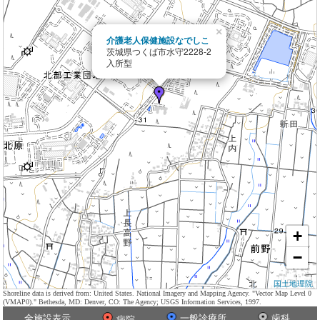
×
介護老人保健施設なでしこ
茨城県つくば市水守2228-2
入所型
+
−
国土地理院
Shoreline data is derived from: United States. National Imagery and Mapping Agency. "Vector Map Level 0
(VMAP0)." Bethesda, MD: Denver, CO: The Agency; USGS Information Services, 1997.
全施設表示
一般診療所
歯科
病院