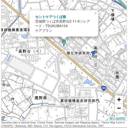
×
セントケアつくば南
茨城県つくば市高野台2-11-6ソレア
ード・TSUKUBA104
ケアプラン
+
−
国土地理院
Shoreline data is derived from: United States. National Imagery and Mapping Agency. "Vector Map Level 0
(VMAP0)." Bethesda, MD: Denver, CO: The Agency; USGS Information Services, 1997.