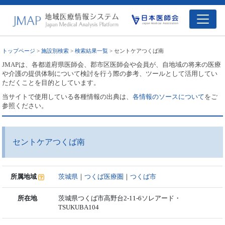
トップページ
>
施設別検索
>
検索結果一覧
> セントケアつくば南
JMAPは、各都道府県医師会、郡市区医師会や会員が、自地域の将来の医療
や介護の提供体制について検討を行う際の参考、ツールとして活用してい
ただくことを目的としています。
当サイトで使用している各種情報の出典は、
各情報のソースについて
をご
参照ください。
セントケアつくば南
所属地域
茨城県
｜
つくば医療圏
｜
つくば市
所在地
茨城県つくば市高野台2-11-6ソレアード・
TSUKUBA104