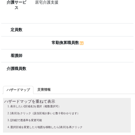
介護サービ
居宅介護支援
ス
定員数
常勤換算職員数
看護師
介護職員数
災害情報
ハザードマップ
ハザードマップを重ねて表示
表示したい[区域名]を選択（複数選択可）
[表示]をクリック（該当区域が多いと数十秒かかります）
[詳細]で透過率を変更可能
選択区域を変更したり地図を移動したら[表示]を再クリック