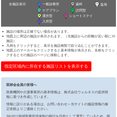
全施設表示
一般診療所
歯科
薬局
ケアプラン
訪問型
通所型
ショートステイ
入所型
施設の場所は正確でない場合があります。
地図上に周辺の施設が表示されます。（当施設からの距離が近い順に30
施設）
凡例をクリックすると、表示を施設種類で絞り込むことができます。
地図上のマーカーをクリックすると基本情報が表示され、名称をクリッ
クするとその施設のページに移動します。
指定区域内に所在する施設リストを表示する
医師会会員の皆様へ
医療機関や介護事業所の基本情報は、株式会社ウェルネスの提供情
報に基づき作成しています。
情報に誤りがある場合は、お問い合わせ＞当サイトの施設情報の修
正依頼よりご連絡ください。
JMAPは地域医療提供体制の検討を目的として運営しているため、個