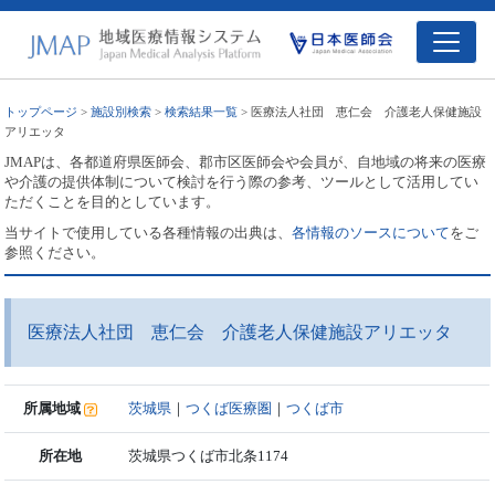
トップページ
>
施設別検索
>
検索結果一覧
> 医療法人社団 恵仁会 介護老人保健施設
アリエッタ
JMAPは、各都道府県医師会、郡市区医師会や会員が、自地域の将来の医療
や介護の提供体制について検討を行う際の参考、ツールとして活用してい
ただくことを目的としています。
当サイトで使用している各種情報の出典は、
各情報のソースについて
をご
参照ください。
医療法人社団 恵仁会 介護老人保健施設アリエッタ
所属地域
茨城県
｜
つくば医療圏
｜
つくば市
所在地
茨城県つくば市北条1174