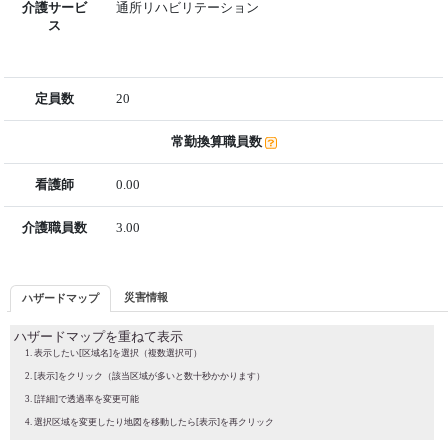
介護サービ
通所リハビリテーション
ス
定員数
20
常勤換算職員数
看護師
0.00
介護職員数
3.00
災害情報
ハザードマップ
ハザードマップを重ねて表示
表示したい[区域名]を選択（複数選択可）
[表示]をクリック（該当区域が多いと数十秒かかります）
[詳細]で透過率を変更可能
選択区域を変更したり地図を移動したら[表示]を再クリック