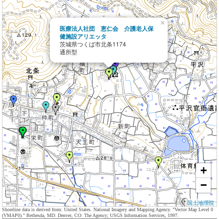
×
医療法人社団 恵仁会 介護老人保
健施設アリエッタ
茨城県つくば市北条1174
通所型
+
−
国土地理院
Shoreline data is derived from: United States. National Imagery and Mapping Agency. "Vector Map Level 0
(VMAP0)." Bethesda, MD: Denver, CO: The Agency; USGS Information Services, 1997.