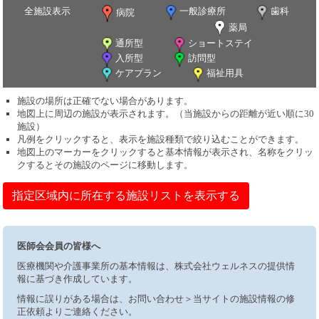
全施設表示
一般診療所
歯科
病院
薬局
通所型
ショートステイ
入所型
訪問型
ケアプラン
福祉用具
施設の場所は正確でない場合があります。
地図上に周辺の施設が表示されます。（当施設からの距離が近い順に30
施設）
凡例をクリックすると、表示を施設種類で絞り込むことができます。
地図上のマーカーをクリックすると基本情報が表示され、名称をクリッ
クするとその施設のページに移動します。
指定区域内に所在する施設リストを表示する
医師会会員の皆様へ
医療機関や介護事業所の基本情報は、株式会社ウェルネスの提供情
報に基づき作成しています。
情報に誤りがある場合は、お問い合わせ＞当サイトの施設情報の修
正依頼よりご連絡ください。