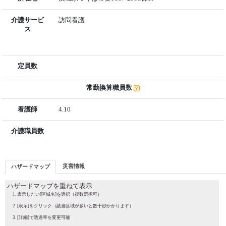
介護サービ
訪問看護
ス
定員数
常勤換算職員数
看護師
4.10
介護職員数
災害情報
ハザードマップ
ハザードマップを重ねて表示
表示したい[区域名]を選択（複数選択可）
[表示]をクリック（該当区域が多いと数十秒かかります）
[詳細]で透過率を変更可能