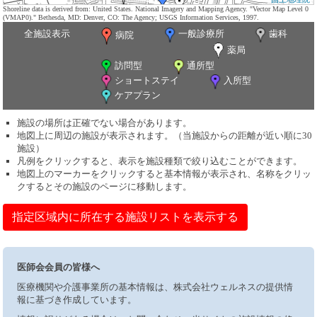
Shoreline data is derived from: United States. National Imagery and Mapping Agency. "Vector Map Level 0
(VMAP0)." Bethesda, MD: Denver, CO: The Agency; USGS Information Services, 1997.
全施設表示
一般診療所
歯科
病院
薬局
訪問型
通所型
ショートステイ
入所型
ケアプラン
施設の場所は正確でない場合があります。
地図上に周辺の施設が表示されます。（当施設からの距離が近い順に30
施設）
凡例をクリックすると、表示を施設種類で絞り込むことができます。
地図上のマーカーをクリックすると基本情報が表示され、名称をクリッ
クするとその施設のページに移動します。
指定区域内に所在する施設リストを表示する
医師会会員の皆様へ
医療機関や介護事業所の基本情報は、株式会社ウェルネスの提供情
報に基づき作成しています。