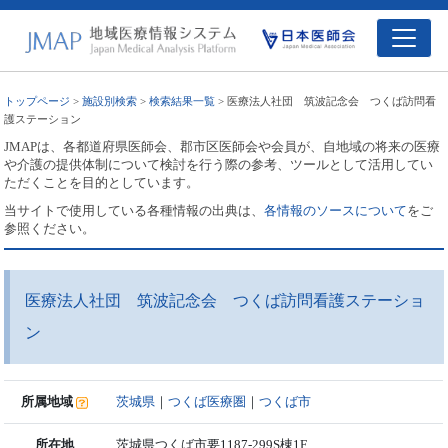
トップページ
>
施設別検索
>
検索結果一覧
> 医療法人社団 筑波記念会 つくば訪問看
護ステーション
JMAPは、各都道府県医師会、郡市区医師会や会員が、自地域の将来の医療
や介護の提供体制について検討を行う際の参考、ツールとして活用してい
ただくことを目的としています。
当サイトで使用している各種情報の出典は、
各情報のソースについて
をご
参照ください。
医療法人社団 筑波記念会 つくば訪問看護ステーショ
ン
所属地域
茨城県
｜
つくば医療圏
｜
つくば市
所在地
茨城県つくば市要1187-299S棟1F