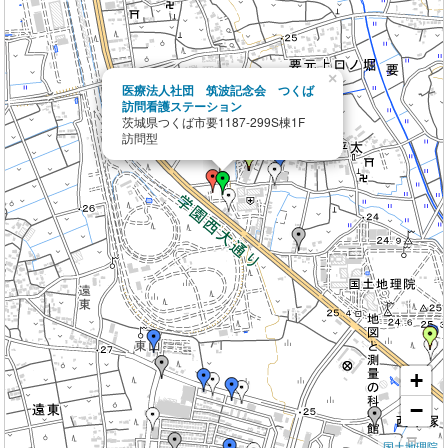
×
医療法人社団 筑波記念会 つくば
訪問看護ステーション
茨城県つくば市要1187-299S棟1F
訪問型
+
−
国土地理院