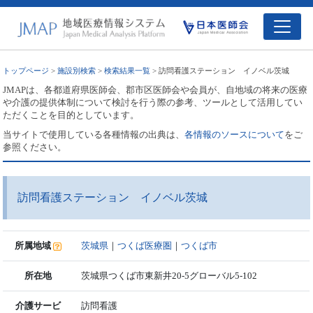
トップページ
>
施設別検索
>
検索結果一覧
> 訪問看護ステーション イノベル茨城
JMAPは、各都道府県医師会、郡市区医師会や会員が、自地域の将来の医療
や介護の提供体制について検討を行う際の参考、ツールとして活用してい
ただくことを目的としています。
当サイトで使用している各種情報の出典は、
各情報のソースについて
をご
参照ください。
訪問看護ステーション イノベル茨城
所属地域
茨城県
｜
つくば医療圏
｜
つくば市
所在地
茨城県つくば市東新井20-5グローバル5-102
介護サービ
訪問看護