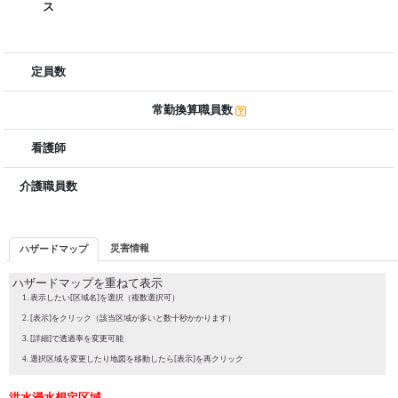
ス
定員数
常勤換算職員数
看護師
介護職員数
災害情報
ハザードマップ
ハザードマップを重ねて表示
表示したい[区域名]を選択（複数選択可）
[表示]をクリック（該当区域が多いと数十秒かかります）
[詳細]で透過率を変更可能
選択区域を変更したり地図を移動したら[表示]を再クリック
洪水浸水想定区域