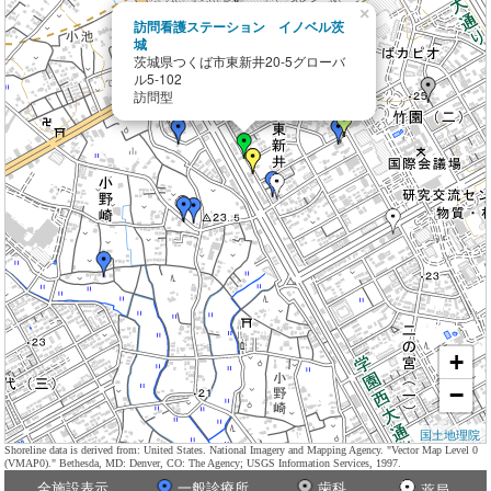
×
訪問看護ステーション イノベル茨
城
茨城県つくば市東新井20-5グローバ
ル5-102
訪問型
+
−
国土地理院
Shoreline data is derived from: United States. National Imagery and Mapping Agency. "Vector Map Level 0
(VMAP0)." Bethesda, MD: Denver, CO: The Agency; USGS Information Services, 1997.
全施設表示
一般診療所
歯科
薬局