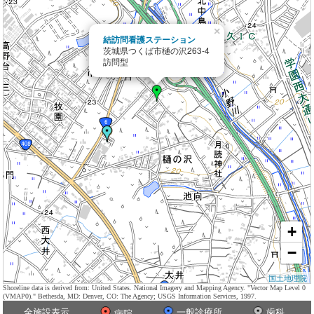
×
結訪問看護ステーション
茨城県つくば市樋の沢263-4
訪問型
+
−
国土地理院
Shoreline data is derived from: United States. National Imagery and Mapping Agency. "Vector Map Level 0
(VMAP0)." Bethesda, MD: Denver, CO: The Agency; USGS Information Services, 1997.
全施設表示
一般診療所
歯科
病院