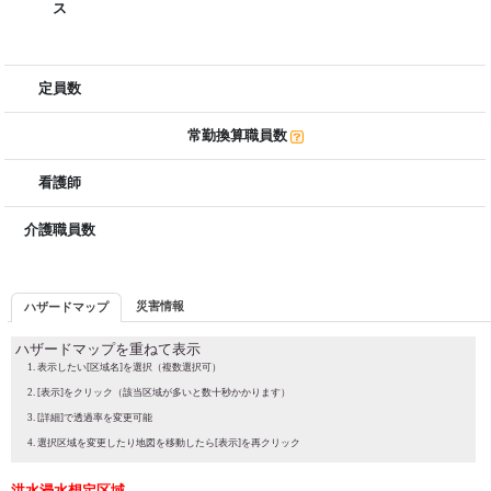
ス
定員数
常勤換算職員数
看護師
介護職員数
災害情報
ハザードマップ
ハザードマップを重ねて表示
表示したい[区域名]を選択（複数選択可）
[表示]をクリック（該当区域が多いと数十秒かかります）
[詳細]で透過率を変更可能
選択区域を変更したり地図を移動したら[表示]を再クリック
洪水浸水想定区域