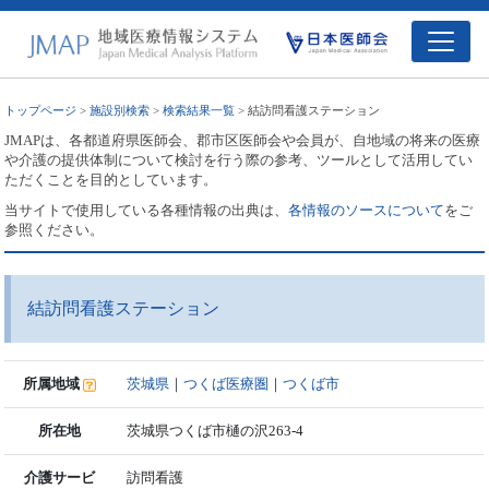
トップページ
>
施設別検索
>
検索結果一覧
> 結訪問看護ステーション
JMAPは、各都道府県医師会、郡市区医師会や会員が、自地域の将来の医療
や介護の提供体制について検討を行う際の参考、ツールとして活用してい
ただくことを目的としています。
当サイトで使用している各種情報の出典は、
各情報のソースについて
をご
参照ください。
結訪問看護ステーション
所属地域
茨城県
｜
つくば医療圏
｜
つくば市
所在地
茨城県つくば市樋の沢263-4
介護サービ
訪問看護