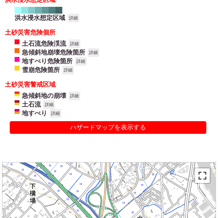
洪水浸水想定区域
詳細
土砂災害危険個所
土石流危険渓流
詳細
急傾斜地崩壊危険箇所
詳細
地すべり危険箇所
詳細
雪崩危険箇所
詳細
土砂災害警戒区域
急傾斜地の崩壊
詳細
土石流
詳細
地すべり
詳細
ハザードマップを表示する