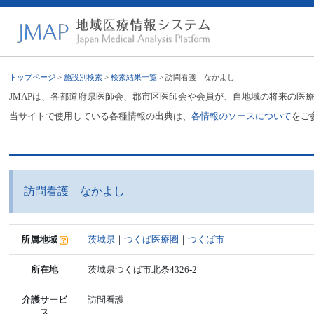
トップページ
>
施設別検索
>
検索結果一覧
> 訪問看護 なかよし
JMAPは、各都道府県医師会、郡市区医師会や会員が、自地域の将来の医
当サイトで使用している各種情報の出典は、
各情報のソースについて
をご
訪問看護 なかよし
所属地域
茨城県
｜
つくば医療圏
｜
つくば市
所在地
茨城県つくば市北条4326-2
介護サービ
訪問看護
ス