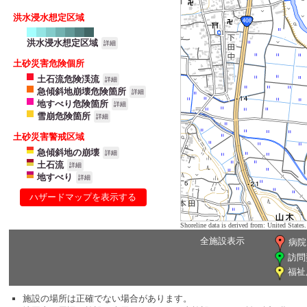
洪水浸水想定区域
洪水浸水想定区域
詳細
土砂災害危険個所
土石流危険渓流
詳細
急傾斜地崩壊危険箇所
詳細
地すべり危険箇所
詳細
雪崩危険箇所
詳細
土砂災害警戒区域
急傾斜地の崩壊
詳細
土石流
詳細
地すべり
詳細
ハザードマップを表示する
Shoreline data is derived from: United Sta
全施設表示
病院
訪問
福祉
施設の場所は正確でない場合があります。