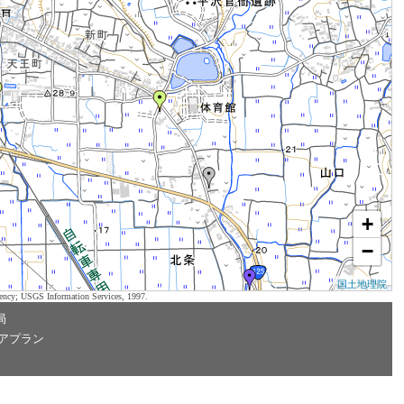
+
−
国土地理院
ency; USGS Information Services, 1997.
局
アプラン