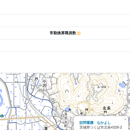
常勤換算職員数
×
訪問看護 なかよし
茨城県つくば市北条4326-2