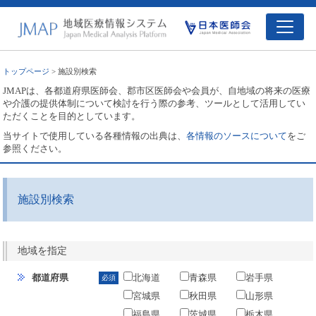
トップページ
> 施設別検索
JMAPは、各都道府県医師会、郡市区医師会や会員が、自地域の将来の医療
や介護の提供体制について検討を行う際の参考、ツールとして活用してい
ただくことを目的としています。
当サイトで使用している各種情報の出典は、
各情報のソースについて
をご
参照ください。
施設別検索
地域を指定
都道府県
北海道
青森県
岩手県
必須
宮城県
秋田県
山形県
福島県
茨城県
栃木県