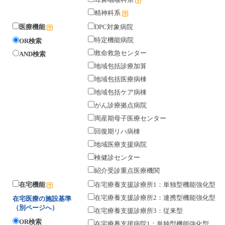
精神科系
医療機能
DPC対象病院
特定機能病院
OR検索
救命救急センター
AND検索
地域包括診療加算
地域包括医療病棟
地域包括ケア病棟
がん診療拠点病院
周産期母子医療センター
回復期リハ病棟
地域医療支援病院
検健診センター
紹介受診重点医療機関
在宅機能
在宅療養支援診療所1：単独型機能強化型
在宅療養支援診療所2：連携型機能強化型
在宅医療の施設基準
（別ページへ）
在宅療養支援診療所3：従来型
OR検索
在宅療養支援病院1：単独型機能強化型