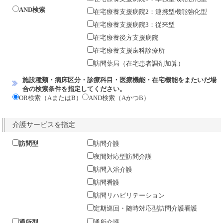
AND検索
在宅療養支援病院2：連携型機能強化型
在宅療養支援病院3：従来型
在宅療養後方支援病院
在宅療養支援歯科診療所
訪問薬局（在宅患者調剤加算）
施設種類・病床区分・診療科目・医療機能・在宅機能をまたいだ場
合の検索条件を指定してください。
OR検索（AまたはB）
AND検索（AかつB）
介護サービスを指定
訪問型
訪問介護
夜間対応型訪問介護
訪問入浴介護
訪問看護
訪問リハビリテーション
定期巡回・随時対応型訪問介護看護
通所型
通所介護