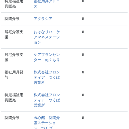
特定福祉用
福祉用具アドニ
0
具販売
ス
訪問介護
アタラシア
0
居宅介護支
おはなリハ ケ
0
援
アマネステーシ
ョン
居宅介護支
ケアプランセン
0
援
ター ぬくもり
福祉用具貸
株式会社フロン
0
与
ティア つくば
営業所
特定福祉用
株式会社フロン
0
具販売
ティア つくば
営業所
訪問介護
医心館 訪問介
0
護ステーショ
ン つくば