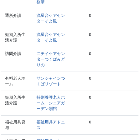
桜華
通所介護
流星台ケアセン
0
ターそよ風
短期入所生
流星台ケアセン
0
活介護
ターそよ風
訪問介護
ニチイケアセン
0
ターつくばみど
りの
有料老人ホ
サンシャインつ
0
ーム
くばリゾート
短期入所生
特別養護老人ホ
0
活介護
ーム シニアガ
ーデン別館
福祉用具貸
福祉用具アドニ
0
与
ス