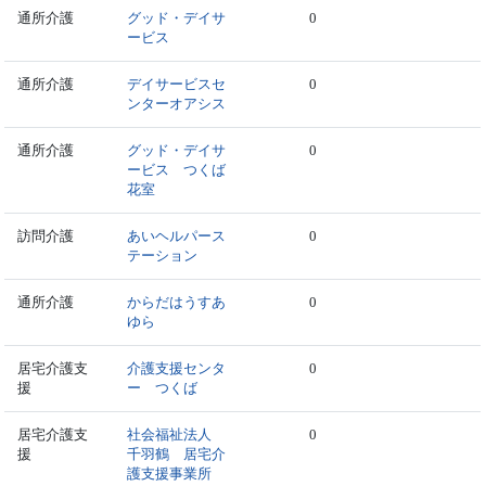
通所介護
グッド・デイサ
0
ービス
通所介護
デイサービスセ
0
ンターオアシス
通所介護
グッド・デイサ
0
ービス つくば
花室
訪問介護
あいヘルパース
0
テーション
通所介護
からだはうすあ
0
ゆら
居宅介護支
介護支援センタ
0
援
ー つくば
居宅介護支
社会福祉法人
0
援
千羽鶴 居宅介
護支援事業所