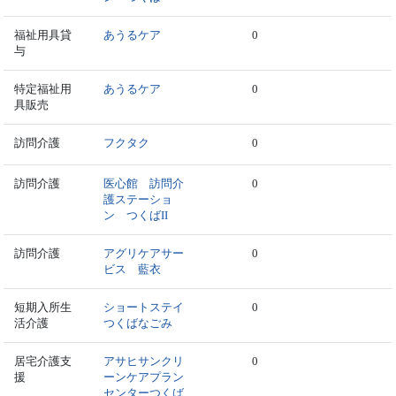
福祉用具貸
あうるケア
0
与
特定福祉用
あうるケア
0
具販売
訪問介護
フクタク
0
訪問介護
医心館 訪問介
0
護ステーショ
ン つくばII
訪問介護
アグリケアサー
0
ビス 藍衣
短期入所生
ショートステイ
0
活介護
つくばなごみ
居宅介護支
アサヒサンクリ
0
援
ーンケアプラン
センターつくば