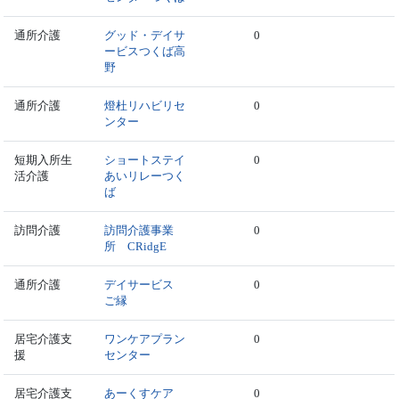
通所介護
グッド・デイサ
0
ービスつくば高
野
通所介護
燈杜リハビリセ
0
ンター
短期入所生
ショートステイ
0
活介護
あいリレーつく
ば
訪問介護
訪問介護事業
0
所 CRidgE
通所介護
デイサービス
0
ご縁
居宅介護支
ワンケアプラン
0
援
センター
居宅介護支
あーくすケア
0