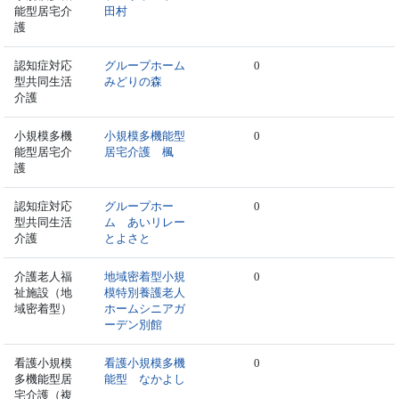
能型居宅介
田村
護
認知症対応
グループホーム
0
型共同生活
みどりの森
介護
小規模多機
小規模多機能型
0
能型居宅介
居宅介護 楓
護
認知症対応
グループホー
0
型共同生活
ム あいリレー
介護
とよさと
介護老人福
地域密着型小規
0
祉施設（地
模特別養護老人
域密着型）
ホームシニアガ
ーデン別館
看護小規模
看護小規模多機
0
多機能型居
能型 なかよし
宅介護（複