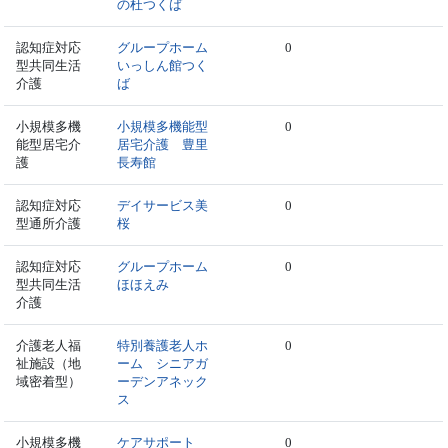
の杜つくば
認知症対応
グループホーム
0
型共同生活
いっしん館つく
介護
ば
小規模多機
小規模多機能型
0
能型居宅介
居宅介護 豊里
護
長寿館
認知症対応
デイサービス美
0
型通所介護
桜
認知症対応
グループホーム
0
型共同生活
ほほえみ
介護
介護老人福
特別養護老人ホ
0
祉施設（地
ーム シニアガ
域密着型）
ーデンアネック
ス
小規模多機
ケアサポート
0