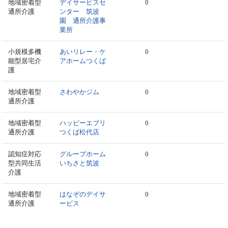
地域密着型
デイサービスセ
0
通所介護
ンター 筑波
園 通所介護事
業所
小規模多機
あいリレー・ケ
0
能型居宅介
アホームつくば
護
地域密着型
さわやかジム
0
通所介護
地域密着型
ハッピーエブリ
0
通所介護
つくば松代店
認知症対応
グループホーム
0
型共同生活
いちさと筑波
介護
地域密着型
はなぞのデイサ
0
通所介護
ービス