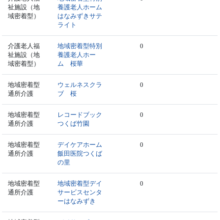
祉施設（地
養護老人ホーム
域密着型）
はなみずきサテ
ライト
介護老人福
地域密着型特別
0
祉施設（地
養護老人ホー
域密着型）
ム 桜華
地域密着型
ウェルネスクラ
0
通所介護
ブ 桜
地域密着型
レコードブック
0
通所介護
つくば竹園
地域密着型
デイケアホーム
0
通所介護
飯田医院つくば
の里
地域密着型
地域密着型デイ
0
通所介護
サービスセンタ
ーはなみずき