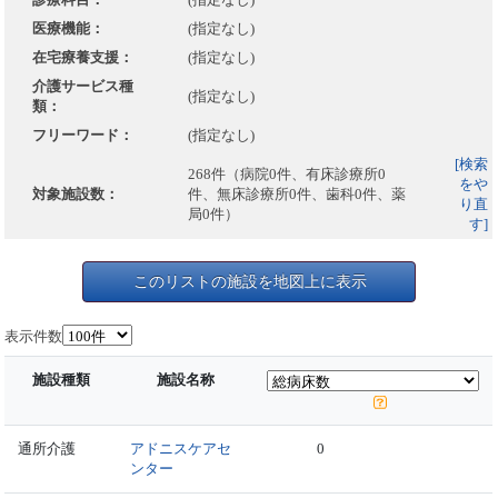
医療機能：
(指定なし)
在宅療養支援：
(指定なし)
介護サービス種
(指定なし)
類：
フリーワード：
(指定なし)
[検索
268件（病院0件、有床診療所0
をや
対象施設数：
件、無床診療所0件、歯科0件、薬
り直
局0件）
す]
このリストの施設を地図上に表示
表示件数
施設種類
施設名称
通所介護
アドニスケアセ
0
ンター