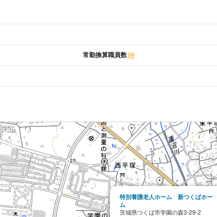
常勤換算職員数
特別養護老人ホーム 新つくばホー
ム
茨城県つくば市学園の森3-29-2