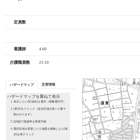
定員数
看護師
4.60
介護職員数
23.10
災害情報
ハザードマップ
ハザードマップを重ねて表示
表示したい[区域名]を選択（複数選択可）
[表示]をクリック（該当区域が多いと数十
秒かかります）
[詳細]で透過率を変更可能
選択区域を変更したり地図を移動したら[表
示]を再クリック