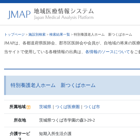
トップページ
>
施設別検索
>
検索結果一覧
> 特別養護老人ホーム 新つくばホーム
JMAPは、各都道府県医師会、郡市区医師会や会員が、自地域の将来の医
当サイトで使用している各種情報の出典は、
各情報のソースについて
をご
特別養護老人ホーム 新つくばホーム
所属地域
茨城県
｜
つくば医療圏
｜
つくば市
所在地
茨城県つくば市学園の森3-29-2
介護サービ
短期入所生活介護
ス