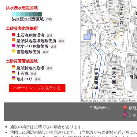
洪水浸水想定区域
洪水浸水想定区域
詳細
土砂災害危険個所
土石流危険渓流
詳細
急傾斜地崩壊危険箇所
詳細
地すべり危険箇所
詳細
雪崩危険箇所
詳細
土砂災害警戒区域
急傾斜地の崩壊
詳細
土石流
詳細
地すべり
詳細
ハザードマップを表示する
Shoreline data is derived from: United Sta
全施設表示
病院
ショ
施設の場所は正確でない場合があります。
地図上に周辺の施設が表示されます。（当施設からの距離が近い順に3