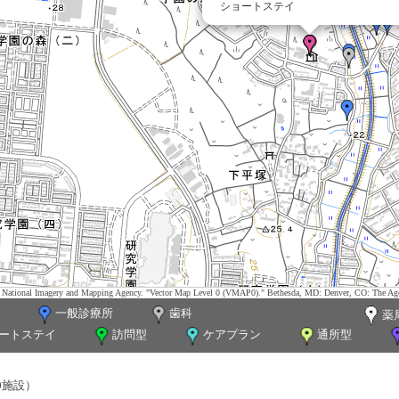
ショートステイ
tes. National Imagery and Mapping Agency. "Vector Map Level 0 (VMAP0)." Bethesda, MD: Denver, CO: The Ag
一般診療所
歯科
薬
ートステイ
訪問型
ケアプラン
通所型
0施設）