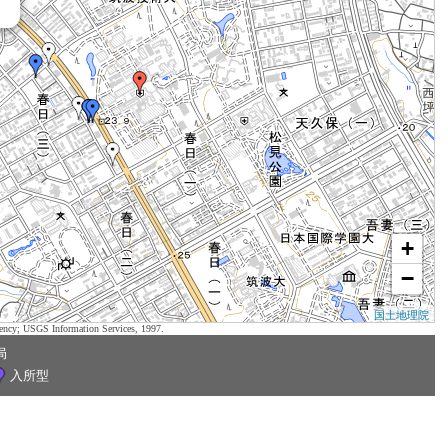
+
−
国土地理院
ency; USGS Information Services, 1997.
局
入所型