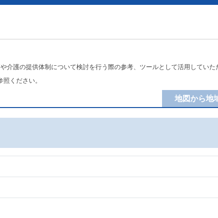
療や介護の提供体制について検討を行う際の参考、ツールとして活用していた
参照ください。
地図から地