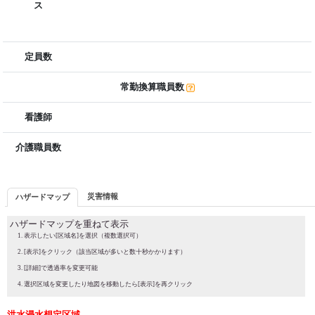
ス
定員数
常勤換算職員数
看護師
介護職員数
災害情報
ハザードマップ
ハザードマップを重ねて表示
表示したい[区域名]を選択（複数選択可）
[表示]をクリック（該当区域が多いと数十秒かかります）
[詳細]で透過率を変更可能
選択区域を変更したり地図を移動したら[表示]を再クリック
洪水浸水想定区域