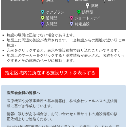
薬局
ケアプラン
訪問型
通所型
ショートステイ
入所型
特定施設
施設の場所は正確でない場合があります。
地図上に周辺の施設が表示されます。（当施設からの距離が近い順に30
施設）
凡例をクリックすると、表示を施設種類で絞り込むことができます。
地図上のマーカーをクリックすると基本情報が表示され、名称をクリッ
クするとその施設のページに移動します。
指定区域内に所在する施設リストを表示する
医師会会員の皆様へ
医療機関や介護事業所の基本情報は、株式会社ウェルネスの提供情
報に基づき作成しています。
情報に誤りがある場合は、お問い合わせ＞当サイトの施設情報の修
正依頼よりご連絡ください。
JMAPは地域医療提供体制の検討を目的として運営しているため、個