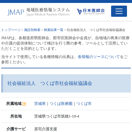
トップページ
>
施設別検索
>
検索結果一覧
> 社会福祉法人 つくば市社会福祉協議会
JMAPは、各都道府県医師会、郡市区医師会や会員が、自地域の将来の医療
や介護の提供体制について検討を行う際の参考、ツールとして活用してい
ただくことを目的としています。
当サイトで使用している各種情報の出典は、
各情報のソースについて
をご
参照ください。
社会福祉法人 つくば市社会福祉協議会
所属地域
茨城県
｜
つくば医療圏
｜
つくば市
所在地
茨城県つくば市筑穂1-10-4
介護サービ
居宅介護支援