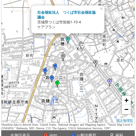
×
社会福祉法人 つくば市社会福祉協
議会
茨城県つくば市筑穂1-10-4
ケアプラン
+
−
国土地理院
Shoreline data is derived from: United States. National Imagery and Mapping Agency. "Vector Map Level 0
(VMAP0)." Bethesda, MD: Denver, CO: The Agency; USGS Information Services, 1997.
全施設表示
一般診療所
歯科
病院