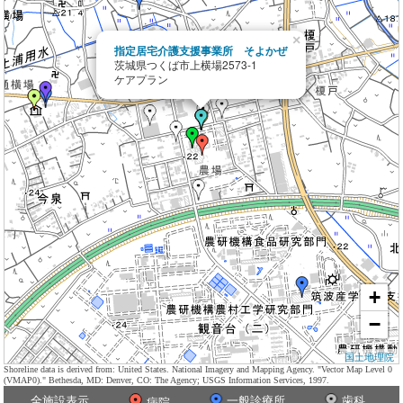
×
指定居宅介護支援事業所 そよかぜ
茨城県つくば市上横場2573-1
ケアプラン
+
−
国土地理院
Shoreline data is derived from: United States. National Imagery and Mapping Agency. "Vector Map Level 0
(VMAP0)." Bethesda, MD: Denver, CO: The Agency; USGS Information Services, 1997.
全施設表示
一般診療所
歯科
病院