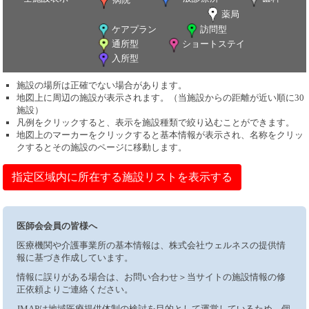
薬局
ケアプラン
訪問型
通所型
ショートステイ
入所型
施設の場所は正確でない場合があります。
地図上に周辺の施設が表示されます。（当施設からの距離が近い順に30
施設）
凡例をクリックすると、表示を施設種類で絞り込むことができます。
地図上のマーカーをクリックすると基本情報が表示され、名称をクリッ
クするとその施設のページに移動します。
指定区域内に所在する施設リストを表示する
医師会会員の皆様へ
医療機関や介護事業所の基本情報は、株式会社ウェルネスの提供情
報に基づき作成しています。
情報に誤りがある場合は、お問い合わせ＞当サイトの施設情報の修
正依頼よりご連絡ください。
JMAPは地域医療提供体制の検討を目的として運営しているため、個