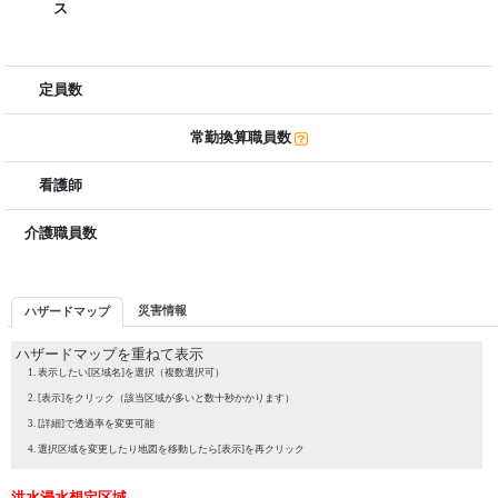
ス
定員数
常勤換算職員数
看護師
介護職員数
災害情報
ハザードマップ
ハザードマップを重ねて表示
表示したい[区域名]を選択（複数選択可）
[表示]をクリック（該当区域が多いと数十秒かかります）
[詳細]で透過率を変更可能
選択区域を変更したり地図を移動したら[表示]を再クリック
洪水浸水想定区域