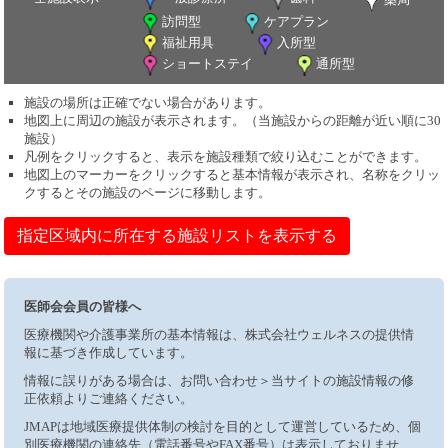
訪問型
ケアプラン
福祉用具
入所型
ショートステイ
通所型
施設の場所は正確でない場合があります。
地図上に周辺の施設が表示されます。（当施設からの距離が近い順に30
施設）
凡例をクリックすると、表示を施設種類で絞り込むことができます。
地図上のマーカーをクリックすると基本情報が表示され、名称をクリッ
クするとその施設のページに移動します。
指定区域内に所在する施設リストを表示する
医師会会員の皆様へ
医療機関や介護事業所の基本情報は、株式会社ウェルネスの提供情
報に基づき作成しています。
情報に誤りがある場合は、お問い合わせ＞当サイトの施設情報の修
正依頼よりご連絡ください。
JMAPは地域医療提供体制の検討を目的として運営しているため、個
別医療機関の連絡先（電話番号やFAX番号）は表示しておりませ