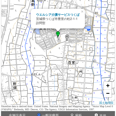
×
ウエルシア介護サービスつくば
茨城県つくば市豊里の杜2-1-1
訪問型
+
−
国土地理院
Shoreline data is derived from: United States. National Imagery and Mapping Agency. "Vector Map Level 0
(VMAP0)." Bethesda, MD: Denver, CO: The Agency; USGS Information Services, 1997.
全施設表示
一般診療所
歯科
薬局