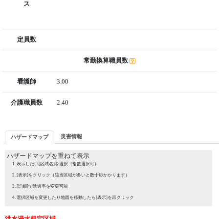
ス
定員数
常勤換算職員数
看護師
3.00
介護職員数
2.40
災害情報
ハザードマップ
ハザードマップを重ねて表示
表示したい[区域名]を選択（複数選択可）
[表示]をクリック（該当区域が多いと数十秒かかります）
[詳細]で透過率を変更可能
選択区域を変更したり地図を移動したら[表示]を再クリック
洪水浸水想定区域