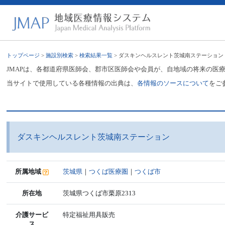
トップページ
>
施設別検索
>
検索結果一覧
> ダスキンヘルスレント茨城南ステーション
JMAPは、各都道府県医師会、郡市区医師会や会員が、自地域の将来の医
当サイトで使用している各種情報の出典は、
各情報のソースについて
をご
ダスキンヘルスレント茨城南ステーション
所属地域
茨城県
｜
つくば医療圏
｜
つくば市
所在地
茨城県つくば市栗原2313
介護サービ
特定福祉用具販売
ス