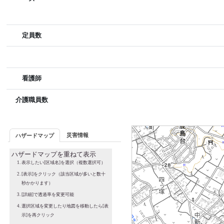
定員数
看護師
介護職員数
災害情報
ハザードマップ
ハザードマップを重ねて表示
表示したい[区域名]を選択（複数選択可）
[表示]をクリック（該当区域が多いと数十
秒かかります）
[詳細]で透過率を変更可能
選択区域を変更したり地図を移動したら[表
示]を再クリック