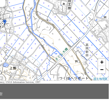
+
−
国土地理院
ency; USGS Information Services, 1997.
型