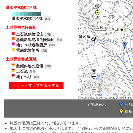
洪水浸水想定区域
洪水浸水想定区域
詳細
土砂災害危険個所
土石流危険渓流
詳細
急傾斜地崩壊危険箇所
詳細
地すべり危険箇所
詳細
雪崩危険箇所
詳細
土砂災害警戒区域
急傾斜地の崩壊
詳細
土石流
詳細
地すべり
詳細
ハザードマップを表示する
Shoreline data is derived from: United Sta
全施設表示
一般
福祉
施設の場所は正確でない場合があります。
地図上に周辺の施設が表示されます。（当施設からの距離が近い順に3