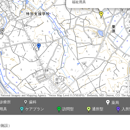
福祉用具
tes. National Imagery and Mapping Agency. "Vector Map Level 0 (VMAP0)." Bethesda, MD: Denver, CO: The Ag
診療所
歯科
薬局
用具
ケアプラン
訪問型
通所型
入所
0施設）