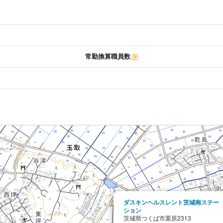
常勤換算職員数
ダスキンヘルスレント茨城南ステー
ション
茨城県つくば市栗原2313