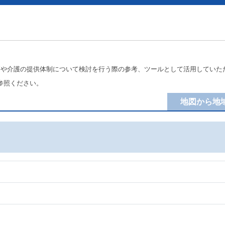
療や介護の提供体制について検討を行う際の参考、ツールとして活用していた
参照ください。
地図から地