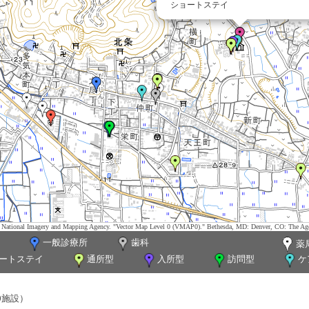
ショートステイ
tes. National Imagery and Mapping Agency. "Vector Map Level 0 (VMAP0)." Bethesda, MD: Denver, CO: The Ag
一般診療所
歯科
薬
ートステイ
通所型
入所型
訪問型
ケ
0施設）