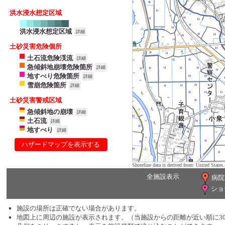
洪水浸水想定区域
洪水浸水想定区域
詳細
土砂災害危険個所
土石流危険渓流
詳細
急傾斜地崩壊危険箇所
詳細
地すべり危険箇所
詳細
雪崩危険箇所
詳細
土砂災害警戒区域
急傾斜地の崩壊
詳細
土石流
詳細
地すべり
詳細
ハザードマップを表示する
Shoreline data is derived from: United Sta
全施設表示
病院
ショ
施設の場所は正確でない場合があります。
地図上に周辺の施設が表示されます。（当施設からの距離が近い順に3