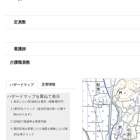
定員数
看護師
介護職員数
災害情報
ハザードマップ
ハザードマップを重ねて表示
表示したい[区域名]を選択（複数選択可）
[表示]をクリック（該当区域が多いと数十
秒かかります）
[詳細]で透過率を変更可能
選択区域を変更したり地図を移動したら[表
示]を再クリック