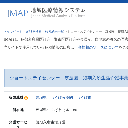
トップページ
>
施設別検索
>
検索結果一覧
> ショートステイセンター 筑波園 短期
JMAPは、各都道府県医師会、郡市区医師会や会員が、自地域の将来の医
当サイトで使用している各種情報の出典は、
各情報のソースについて
をご
ショートステイセンター 筑波園 短期入所生活介護事
所属地域
茨城県
｜
つくば医療圏
｜
つくば市
所在地
茨城県つくば市北条1180
介護サービ
短期入所生活介護
ス