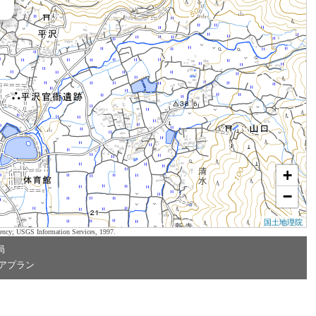
+
−
国土地理院
ency; USGS Information Services, 1997.
局
アプラン