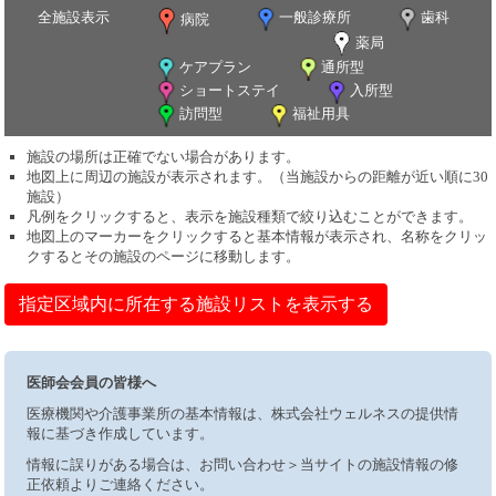
全施設表示
一般診療所
歯科
病院
薬局
ケアプラン
通所型
ショートステイ
入所型
訪問型
福祉用具
施設の場所は正確でない場合があります。
地図上に周辺の施設が表示されます。（当施設からの距離が近い順に30
施設）
凡例をクリックすると、表示を施設種類で絞り込むことができます。
地図上のマーカーをクリックすると基本情報が表示され、名称をクリッ
クするとその施設のページに移動します。
指定区域内に所在する施設リストを表示する
医師会会員の皆様へ
医療機関や介護事業所の基本情報は、株式会社ウェルネスの提供情
報に基づき作成しています。
情報に誤りがある場合は、お問い合わせ＞当サイトの施設情報の修
正依頼よりご連絡ください。