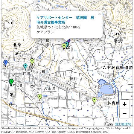
×
ケアサポートセンター 筑波園 居
宅介護支援事業所
茨城県つくば市北条1180-2
ケアプラン
+
−
国土地理院
Shoreline data is derived from: United States. National Imagery and Mapping Agency. "Vector Map Level 0
(VMAP0)." Bethesda, MD: Denver, CO: The Agency; USGS Information Services, 1997.