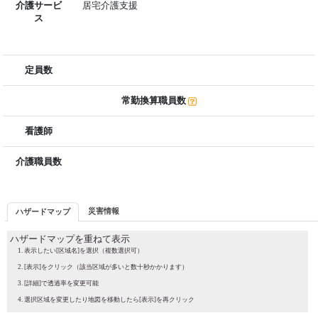
介護サービ
居宅介護支援
ス
定員数
常勤換算職員数
看護師
介護職員数
災害情報
ハザードマップ
ハザードマップを重ねて表示
表示したい[区域名]を選択（複数選択可）
[表示]をクリック（該当区域が多いと数十秒かかります）
[詳細]で透過率を変更可能
選択区域を変更したり地図を移動したら[表示]を再クリック