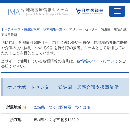
トップページ
>
施設別検索
>
検索結果一覧
> ケアサポートセンター 筑波園 居宅介護
支援事業所
JMAPは、各都道府県医師会、郡市区医師会や会員が、自地域の将来の医療
や介護の提供体制について検討を行う際の参考、ツールとして活用してい
ただくことを目的としています。
当サイトで使用している各種情報の出典は、
各情報のソースについて
をご
参照ください。
ケアサポートセンター 筑波園 居宅介護支援事業所
所属地域
茨城県
｜
つくば医療圏
｜
つくば市
所在地
茨城県つくば市北条1180-2