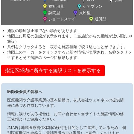
福祉用具
ケアプラン
訪問型
入所型
ショートステイ
通所型
施設の場所は正確でない場合があります。
地図上に周辺の施設が表示されます。（当施設からの距離が近い順に30
施設）
凡例をクリックすると、表示を施設種類で絞り込むことができます。
地図上のマーカーをクリックすると基本情報が表示され、名称をクリッ
クするとその施設のページに移動します。
指定区域内に所在する施設リストを表示する
医師会会員の皆様へ
医療機関や介護事業所の基本情報は、株式会社ウェルネスの提供情
報に基づき作成しています。
情報に誤りがある場合は、お問い合わせ＞当サイトの施設情報の修
正依頼よりご連絡ください。
JMAPは地域医療提供体制の検討を目的として運営しているため、個
別医療機関の連絡先（電話番号やFAX番号）は表示しておりませ