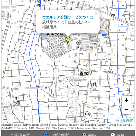
×
ウエルシア介護サービスつくば
茨城県つくば市豊里の杜2-1-1
福祉用具
+
−
国土地理院
Shoreline data is derived from: United States. National Imagery and Mapping Agency. "Vector Map Level 0
(VMAP0)." Bethesda, MD: Denver, CO: The Agency; USGS Information Services, 1997.
全施設表示
一般診療所
歯科
薬局