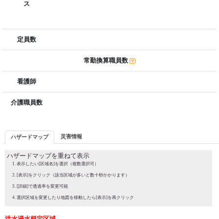
ス
定員数
常勤換算職員数
看護師
介護職員数
災害情報
ハザードマップ
ハザードマップを重ねて表示
表示したい[区域名]を選択（複数選択可）
[表示]をクリック（該当区域が多いと数十秒かかります）
[詳細]で透過率を変更可能
選択区域を変更したり地図を移動したら[表示]を再クリック
洪水浸水想定区域