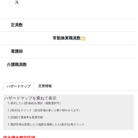
ス
定員数
常勤換算職員数
看護師
介護職員数
災害情報
ハザードマップ
ハザードマップを重ねて表示
表示したい[区域名]を選択（複数選択可）
[表示]をクリック（該当区域が多いと数十秒かかります）
[詳細]で透過率を変更可能
選択区域を変更したり地図を移動したら[表示]を再クリック
洪水浸水想定区域