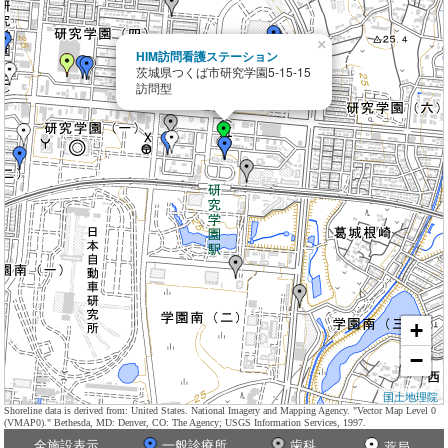
×
HIM訪問看護ステーション
茨城県つくば市研究学園5-15-15
訪問型
+
−
国土地理院
Shoreline data is derived from: United States. National Imagery and Mapping Agency. "Vector Map Level 0
(VMAP0)." Bethesda, MD: Denver, CO: The Agency; USGS Information Services, 1997.
全施設表示
一般診療所
歯科
薬局