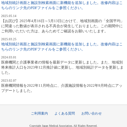
地域別統計画面と施設別検索画面に新機能を追加しました。改修内容はこ
ちらのリンク先のPDFファイルをご参照ください。
2025.05.14
【お詫び】2025年4月16日～5月13日にかけて、地域別画面の「全国平均」
に間違った数値が表示される不具合が発生しておりました。この期間中に
ご利用いただいた方は、あらためてご確認をお願いいたします。
2025.03.25
地域別統計画面と施設別検索画面に新機能を追加しました。改修内容はこ
ちらのリンク先のPDFファイルをご参照ください。
2024.03.01
医療機関と介護事業者の情報を最新データに更新しました。また、地域別
将来推計人口を2023年12月推計値に更新し、地域別統計データを更新しま
した。
2023.02.07
医療機関情報を2022年11月時点に、介護施設情報を2022年9月時点にアッ
プデートしました。
ご利用案内
よくある質問
お問い合わせ
Copyright Japan Medical Association, All Rights Reserved.