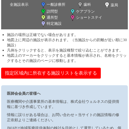
全施設表示
一般診療所
歯科
薬局
訪問型
ケアプラン
通所型
ショートステイ
特定施設
施設の場所は正確でない場合があります。
地図上に周辺の施設が表示されます。（当施設からの距離が近い順に30
施設）
凡例をクリックすると、表示を施設種類で絞り込むことができます。
地図上のマーカーをクリックすると基本情報が表示され、名称をクリッ
クするとその施設のページに移動します。
指定区域内に所在する施設リストを表示する
医師会会員の皆様へ
医療機関や介護事業所の基本情報は、株式会社ウェルネスの提供情
報に基づき作成しています。
情報に誤りがある場合は、お問い合わせ＞当サイトの施設情報の修
正依頼よりご連絡ください。
JMAPは地域医療提供体制の検討を目的として運営しているため、個