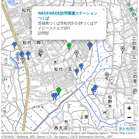
×
WADEWADE訪問看護ステーション
つくば
茨城県つくば市松代5-2-29つくばア
イビースクエア201
訪問型
+
−
国土地理院
Shoreline data is derived from: United States. National Imagery and Mapping Agency. "Vector Map Level 0
(VMAP0)." Bethesda, MD: Denver, CO: The Agency; USGS Information Services, 1997.