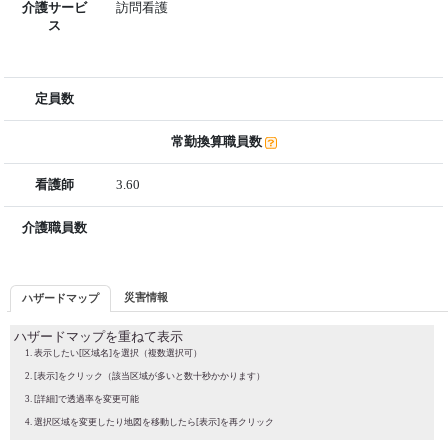
介護サービ
訪問看護
ス
定員数
常勤換算職員数
看護師
3.60
介護職員数
災害情報
ハザードマップ
ハザードマップを重ねて表示
表示したい[区域名]を選択（複数選択可）
[表示]をクリック（該当区域が多いと数十秒かかります）
[詳細]で透過率を変更可能
選択区域を変更したり地図を移動したら[表示]を再クリック