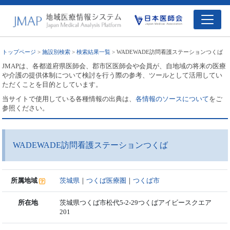
トップページ
>
施設別検索
>
検索結果一覧
> WADEWADE訪問看護ステーションつくば
JMAPは、各都道府県医師会、郡市区医師会や会員が、自地域の将来の医療
や介護の提供体制について検討を行う際の参考、ツールとして活用してい
ただくことを目的としています。
当サイトで使用している各種情報の出典は、
各情報のソースについて
をご
参照ください。
WADEWADE訪問看護ステーションつくば
所属地域
茨城県
｜
つくば医療圏
｜
つくば市
所在地
茨城県つくば市松代5-2-29つくばアイビースクエア
201