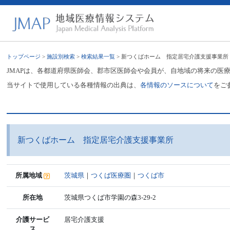
トップページ
>
施設別検索
>
検索結果一覧
> 新つくばホーム 指定居宅介護支援事業所
JMAPは、各都道府県医師会、郡市区医師会や会員が、自地域の将来の医
当サイトで使用している各種情報の出典は、
各情報のソースについて
をご
新つくばホーム 指定居宅介護支援事業所
所属地域
茨城県
｜
つくば医療圏
｜
つくば市
所在地
茨城県つくば市学園の森3-29-2
介護サービ
居宅介護支援
ス