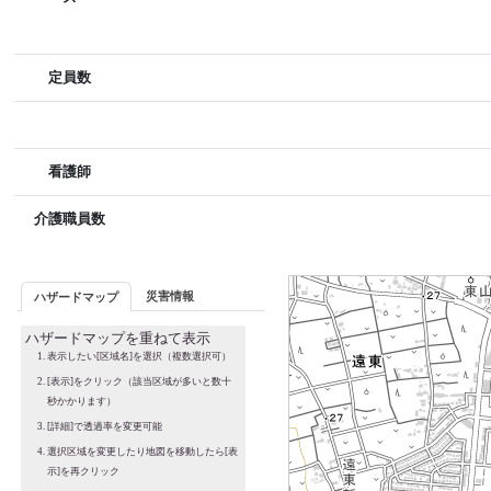
定員数
看護師
介護職員数
災害情報
ハザードマップ
ハザードマップを重ねて表示
表示したい[区域名]を選択（複数選択可）
[表示]をクリック（該当区域が多いと数十
秒かかります）
[詳細]で透過率を変更可能
選択区域を変更したり地図を移動したら[表
示]を再クリック