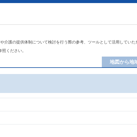
療や介護の提供体制について検討を行う際の参考、ツールとして活用していた
参照ください。
地図から地