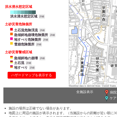
洪水浸水想定区域
洪水浸水想定区域
詳細
土砂災害危険個所
土石流危険渓流
詳細
急傾斜地崩壊危険箇所
詳細
地すべり危険箇所
詳細
雪崩危険箇所
詳細
土砂災害警戒区域
急傾斜地の崩壊
詳細
土石流
詳細
地すべり
詳細
ハザードマップを表示する
Shoreline data is derived from: United Sta
全施設表示
病院
ケア
施設の場所は正確でない場合があります。
地図上に周辺の施設が表示されます。（当施設からの距離が近い順に3