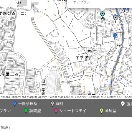
ケアプラン
tes. National Imagery and Mapping Agency. "Vector Map Level 0 (VMAP0)." Bethesda, MD: Denver, CO: The Ag
一般診療所
歯科
薬
プラン
訪問型
ショートステイ
通所型
0施設）