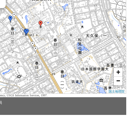
+
−
国土地理院
ency; USGS Information Services, 1997.
局