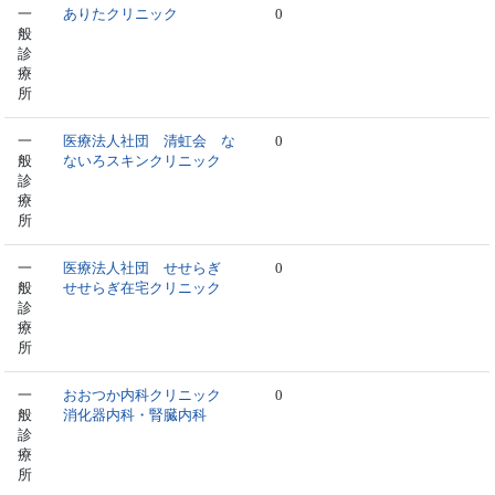
一
ありたクリニック
0
般
診
療
所
一
医療法人社団 清虹会 な
0
般
ないろスキンクリニック
診
療
所
一
医療法人社団 せせらぎ
0
般
せせらぎ在宅クリニック
診
療
所
一
おおつか内科クリニック
0
般
消化器内科・腎臓内科
診
療
所