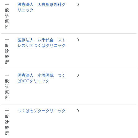
一
医療法人 天貝整形外科ク
0
般
リニック
診
療
所
一
医療法人 八千代会 スト
0
般
レスケアつくばクリニック
診
療
所
一
医療法人 小塙医院 つく
0
般
ばARTクリニック
診
療
所
一
つくばセンタークリニック
0
般
診
療
所