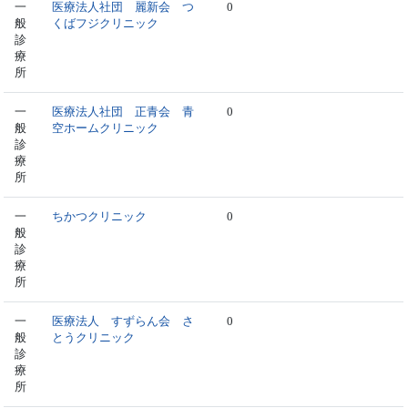
一
医療法人社団 麗新会 つ
0
般
くばフジクリニック
診
療
所
一
医療法人社団 正青会 青
0
般
空ホームクリニック
診
療
所
一
ちかつクリニック
0
般
診
療
所
一
医療法人 すずらん会 さ
0
般
とうクリニック
診
療
所