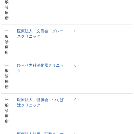
般
診
療
所
一
医療法人 文目会 グレー
0
般
スクリニック
診
療
所
一
ひろせ内科消化器クリニッ
0
般
ク
診
療
所
一
医療法人 健勝会 つくば
0
般
辻クリニック
診
療
所