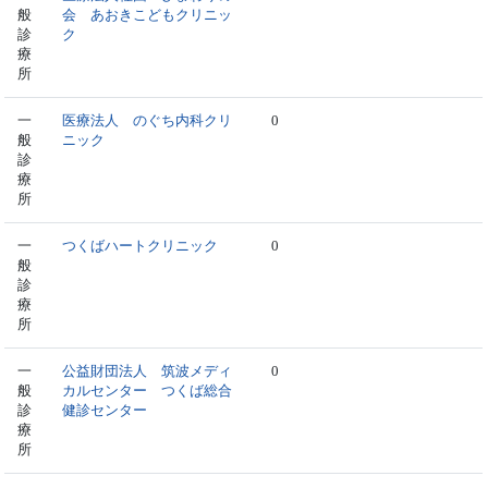
般
会 あおきこどもクリニッ
診
ク
療
所
一
医療法人 のぐち内科クリ
0
般
ニック
診
療
所
一
つくばハートクリニック
0
般
診
療
所
一
公益財団法人 筑波メディ
0
般
カルセンター つくば総合
診
健診センター
療
所