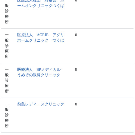
一
医療法人社団 彩黎会 ホ
0
般
ームオンクリニックつくば
診
療
所
一
医療法人 AGRIE アグリ
0
般
ホームクリニック つくば
診
療
所
一
医療法人 SPメディカル
0
般
うめぞの眼科クリニック
診
療
所
一
前島レディースクリニック
0
般
診
療
所