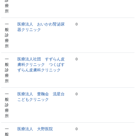
診
療
所
一
医療法人 おいかわ腎泌尿
0
般
器クリニック
診
療
所
一
医療法人社団 すずらん皮
0
般
膚科クリニック つくばす
診
ずらん皮膚科クリニック
療
所
一
医療法人 豊鞠会 流星台
0
般
こどもクリニック
診
療
所
一
医療法人 大野医院
0
般