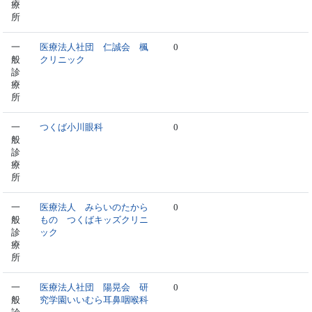
療
所
一
医療法人社団 仁誠会 楓
0
般
クリニック
診
療
所
一
つくば小川眼科
0
般
診
療
所
一
医療法人 みらいのたから
0
般
もの つくばキッズクリニ
診
ック
療
所
一
医療法人社団 陽晃会 研
0
般
究学園いいむら耳鼻咽喉科