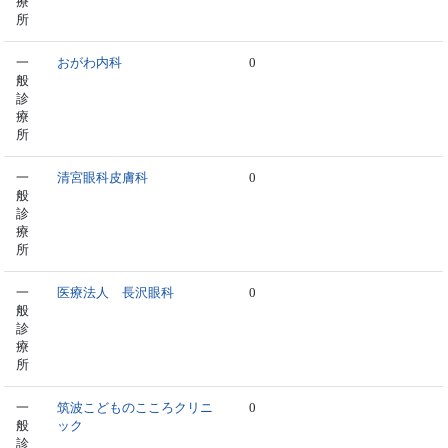
療
所
一
おがわ内科
0
般
診
療
所
一
清宮眼科皮膚科
0
般
診
療
所
一
医療法人 長沢眼科
0
般
診
療
所
一
筑波こどものこころクリニ
0
般
ック
診