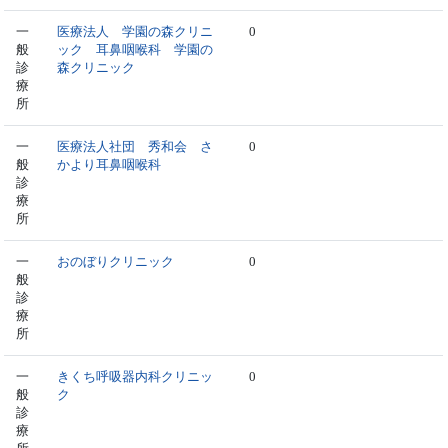
一
医療法人 学園の森クリニ
0
般
ック 耳鼻咽喉科 学園の
診
森クリニック
療
所
一
医療法人社団 秀和会 さ
0
般
かより耳鼻咽喉科
診
療
所
一
おのぼりクリニック
0
般
診
療
所
一
きくち呼吸器内科クリニッ
0
般
ク
診
療