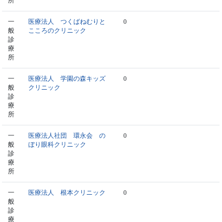
所
一
医療法人 つくばねむりと
0
般
こころのクリニック
診
療
所
一
医療法人 学園の森キッズ
0
般
クリニック
診
療
所
一
医療法人社団 環永会 の
0
般
ぼり眼科クリニック
診
療
所
一
医療法人 根本クリニック
0
般
診
療