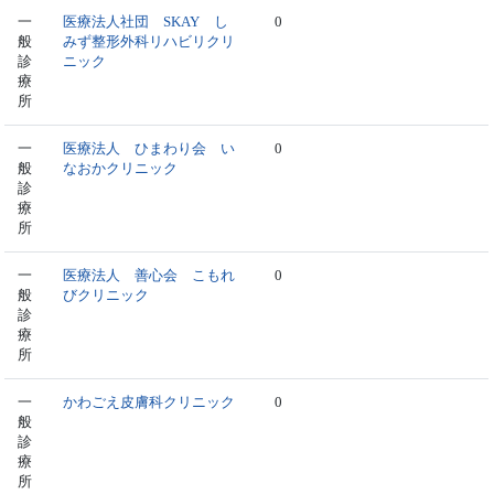
一
医療法人社団 SKAY し
0
般
みず整形外科リハビリクリ
診
ニック
療
所
一
医療法人 ひまわり会 い
0
般
なおかクリニック
診
療
所
一
医療法人 善心会 こもれ
0
般
びクリニック
診
療
所
一
かわごえ皮膚科クリニック
0
般
診
療
所