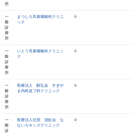
所
一
まつしろ耳鼻咽喉科クリニ
0
般
ック
診
療
所
一
いとう耳鼻咽喉科クリニッ
0
般
ク
診
療
所
一
医療法人 醇弘会 すぎや
0
般
ま内科皮フ科クリニック
診
療
所
一
医療法人社団 清虹会 な
0
般
ないろキッズクリニック
診