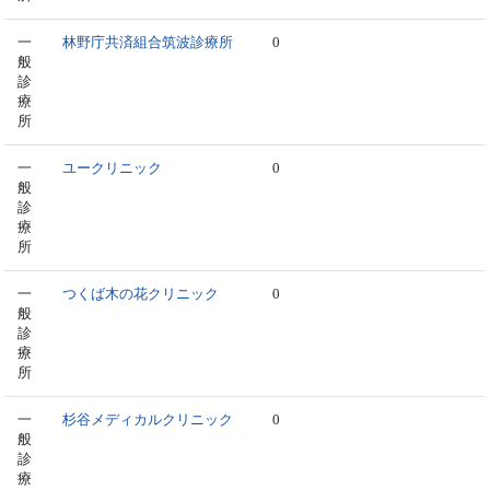
一
林野庁共済組合筑波診療所
0
般
診
療
所
一
ユークリニック
0
般
診
療
所
一
つくば木の花クリニック
0
般
診
療
所
一
杉谷メディカルクリニック
0
般
診
療