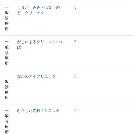
一
しまだ みみ・はな・の
0
般
ど クリニック
診
療
所
一
がじゅまるクリニックつく
0
般
ば
診
療
所
一
なかのアイクリニック
0
般
診
療
所
一
むらした内科クリニック
0
般
診
療
所