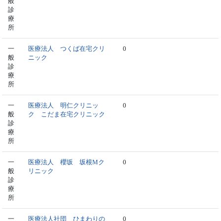
般
診
療
所
一
医療法人 つくば在宅クリ
0
般
ニック
診
療
所
一
医療法人 明仁クリニッ
0
般
ク こだま在宅クリニック
診
療
所
一
医療法人 櫻坂 坂根Mク
0
般
リニック
診
療
所
一
医療法人社団 ひまわりの
0