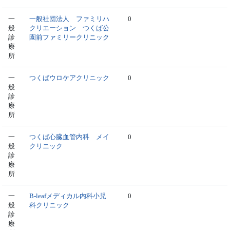
一
一般社団法人 ファミリハ
0
般
クリエーション つくば公
診
園前ファミリークリニック
療
所
一
つくばウロケアクリニック
0
般
診
療
所
一
つくば心臓血管内科 メイ
0
般
クリニック
診
療
所
一
B-leafメディカル内科小児
0
般
科クリニック
診
療