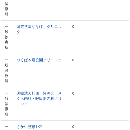
診
療
所
一
研究学園ななほしクリニッ
0
般
ク
診
療
所
一
つくば木場公園クリニック
0
般
診
療
所
一
医療法人社団 怜弥会 さ
0
般
くら内科・呼吸器内科クリ
診
ニック
療
所
一
さかい整形外科
0