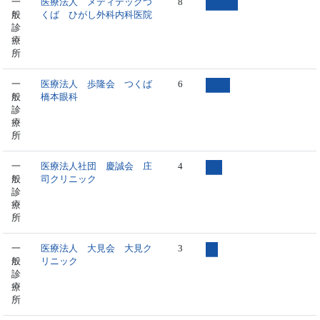
一
医療法人 メディテックつ
8
般
くば ひがし外科内科医院
診
療
所
一
医療法人 歩隆会 つくば
6
般
橋本眼科
診
療
所
一
医療法人社団 慶誠会 庄
4
般
司クリニック
診
療
所
一
医療法人 大見会 大見ク
3
般
リニック
診
療
所