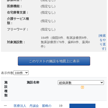
医療機能：
(指定なし)
在宅療養支援：
(指定なし)
介護サービス種
(指定なし)
類：
フリーワード：
(指定なし)
[検索
184件（病院0件、有床診療所8件、
をや
対象施設数：
無床診療所176件、歯科0件、薬局0
り直
件）
す]
このリストの施設を地図上に表示
表示件数
施
施設名称
設
種
類
一
医療法人 丹誠会 紫峰の
19