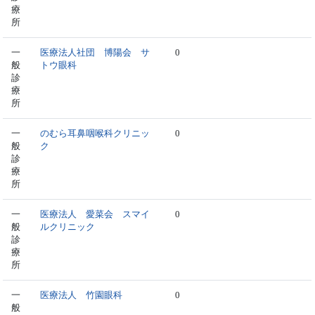
療
所
一
医療法人社団 博陽会 サ
0
般
トウ眼科
診
療
所
一
のむら耳鼻咽喉科クリニッ
0
般
ク
診
療
所
一
医療法人 愛菜会 スマイ
0
般
ルクリニック
診
療
所
一
医療法人 竹園眼科
0
般