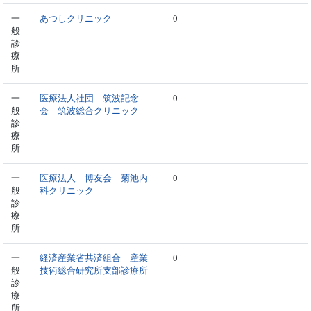
一
あつしクリニック
0
般
診
療
所
一
医療法人社団 筑波記念
0
般
会 筑波総合クリニック
診
療
所
一
医療法人 博友会 菊池内
0
般
科クリニック
診
療
所
一
経済産業省共済組合 産業
0
般
技術総合研究所支部診療所
診
療
所