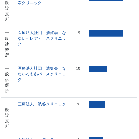
般
森クリニック
診
療
所
一
医療法人社団 清虹会 な
19
般
ないろレディースクリニッ
診
ク
療
所
一
医療法人社団 清虹会 な
10
般
ないろもあバースクリニッ
診
ク
療
所
一
医療法人 渋谷クリニック
9
般
診
療
所