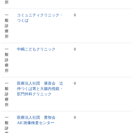
所
一
コミュニティクリニック・
0
般
つくば
診
療
所
一
中嶋こどもクリニック
0
般
診
療
所
一
医療法人社団 康喜会 辻
0
般
仲つくば胃と大腸内視鏡・
診
肛門外科クリニック
療
所
一
医療法人社団 豊智会
0
般
AIC画像検査センター
診