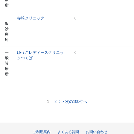
所
一
寺崎クリニック
0
般
診
療
所
一
ゆうこレディースクリニッ
0
般
クつくば
診
療
所
1
2
>> 次の100件へ
ご利用案内
よくある質問
お問い合わせ