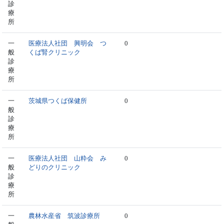
診
療
所
一
医療法人社団 興明会 つ
0
般
くば腎クリニック
診
療
所
一
茨城県つくば保健所
0
般
診
療
所
一
医療法人社団 山粋会 み
0
般
どりのクリニック
診
療
所
一
農林水産省 筑波診療所
0