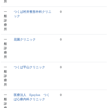
所
一
つくば村井整形外科クリニ
0
般
ック
診
療
所
一
花園クリニック
0
般
診
療
所
一
つくば平山クリニック
0
般
診
療
所
一
医療法人 Epsylon つく
0
般
ば心療内科クリニック
診
療