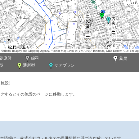
tes. National Imagery and Mapping Agency. "Vector Map Level 0 (VMAP0)." Bethesda, MD: Denver, CO: The Ag
診療所
歯科
薬局
型
通所型
ケアプラン
0施設）
ックするとその施設のページに移動します。
本情報は、株式会社ウェルネスの提供情報に基づき作成しています。