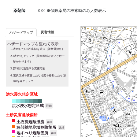
薬剤師
0.00 ※保険薬局の検索時のみ人数表示
災害情報
ハザードマップ
ハザードマップを重ねて表示
表示したい[区域名]を選択（複数選択可）
[表示]をクリック（該当区域が多いと数十
秒かかります）
[詳細]で透過率を変更可能
選択区域を変更したり地図を移動したら[表
示]を再クリック
洪水浸水想定区域
洪水浸水想定区域
詳細
土砂災害危険個所
土石流危険渓流
詳細
急傾斜地崩壊危険箇所
詳細
地すべり危険箇所
詳細