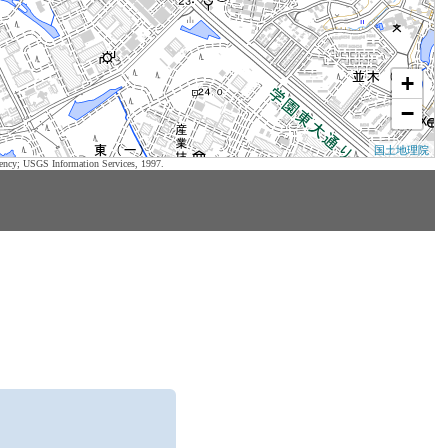
+
−
国土地理院
ency; USGS Information Services, 1997.