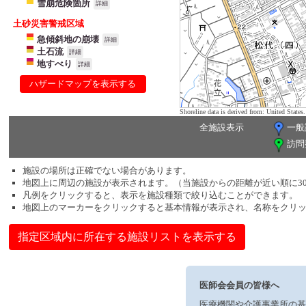
雪崩危険箇所
詳細
土砂災害警戒区域
急傾斜地の崩壊
詳細
土石流
詳細
地すべり
詳細
ハザードマップを表示する
Shoreline data is derived from: United Sta
全施設表示
一般
訪問
施設の場所は正確でない場合があります。
地図上に周辺の施設が表示されます。（当施設からの距離が近い順に3
凡例をクリックすると、表示を施設種類で絞り込むことができます。
地図上のマーカーをクリックすると基本情報が表示され、名称をクリ
指定区域内に所在する施設リストを表示する
医師会会員の皆様へ
医療機関や介護事業所の基