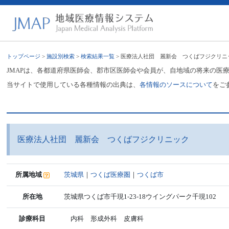
トップページ
>
施設別検索
>
検索結果一覧
> 医療法人社団 麗新会 つくばフジクリニ
JMAPは、各都道府県医師会、郡市区医師会や会員が、自地域の将来の医
当サイトで使用している各種情報の出典は、
各情報のソースについて
をご
医療法人社団 麗新会 つくばフジクリニック
所属地域
茨城県
｜
つくば医療圏
｜
つくば市
所在地
茨城県つくば市千現1-23-18ウイングパーク千現102
診療科目
内科 形成外科 皮膚科