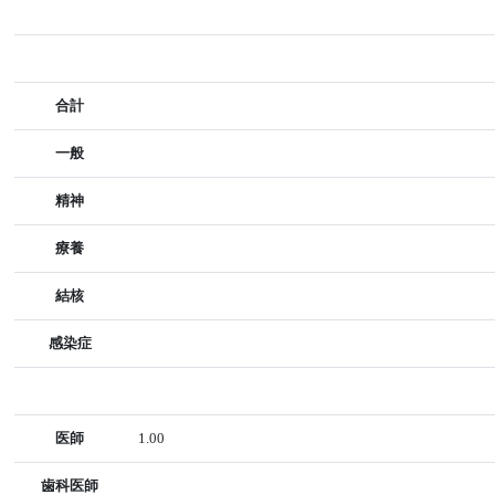
合計
一般
精神
療養
結核
感染症
医師
1.00
歯科医師