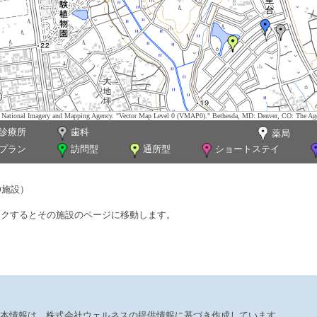
tes. National Imagery and Mapping Agency. "Vector Map Level 0 (VMAP0)." Bethesda, MD: Denver, CO: The Ag
診療所
歯科
薬局
プラン
訪問型
通所型
ショートステイ
0施設）
ックするとその施設のページに移動します。
本情報は、株式会社ウェルネスの提供情報に基づき作成しています。