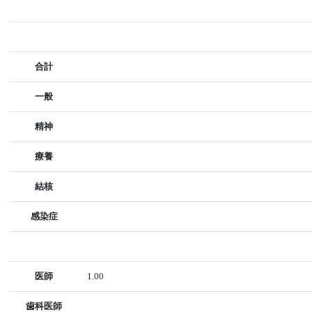
合計
一般
精神
療養
結核
感染症
医師
1.00
歯科医師