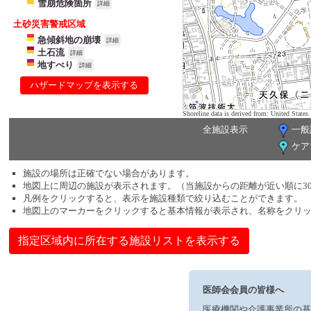
雪崩危険箇所
詳細
土砂災害警戒区域
急傾斜地の崩壊
詳細
土石流
詳細
地すべり
詳細
ハザードマップを表示する
Shoreline data is derived from: United Sta
全施設表示
一般
ケア
施設の場所は正確でない場合があります。
地図上に周辺の施設が表示されます。（当施設からの距離が近い順に3
凡例をクリックすると、表示を施設種類で絞り込むことができます。
地図上のマーカーをクリックすると基本情報が表示され、名称をクリ
指定区域内に所在する施設リストを表示する
医師会会員の皆様へ
医療機関や介護事業所の基