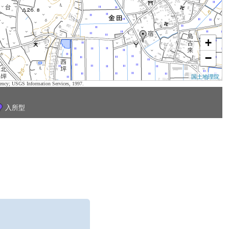
+
−
国土地理院
ency; USGS Information Services, 1997.
入所型