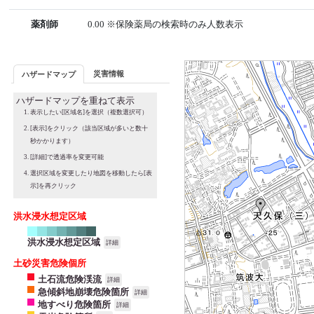
薬剤師
0.00 ※保険薬局の検索時のみ人数表示
災害情報
ハザードマップ
ハザードマップを重ねて表示
表示したい[区域名]を選択（複数選択可）
[表示]をクリック（該当区域が多いと数十
秒かかります）
[詳細]で透過率を変更可能
選択区域を変更したり地図を移動したら[表
示]を再クリック
洪水浸水想定区域
洪水浸水想定区域
詳細
土砂災害危険個所
土石流危険渓流
詳細
急傾斜地崩壊危険箇所
詳細
地すべり危険箇所
詳細