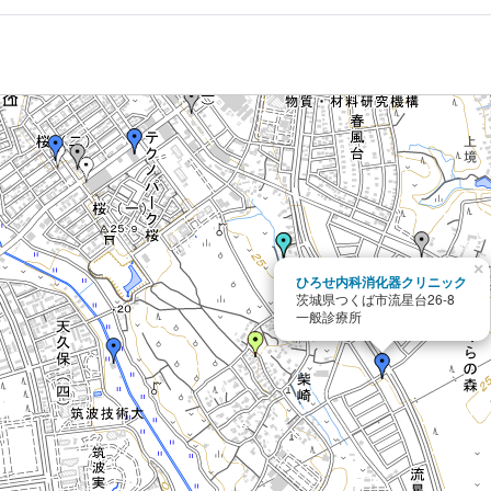
×
ひろせ内科消化器クリニック
茨城県つくば市流星台26-8
一般診療所