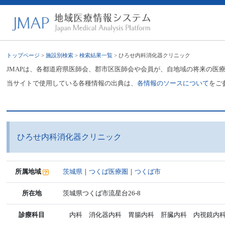
トップページ
>
施設別検索
>
検索結果一覧
> ひろせ内科消化器クリニック
JMAPは、各都道府県医師会、郡市区医師会や会員が、自地域の将来の医
当サイトで使用している各種情報の出典は、
各情報のソースについて
をご
ひろせ内科消化器クリニック
所属地域
茨城県
｜
つくば医療圏
｜
つくば市
所在地
茨城県つくば市流星台26-8
診療科目
内科 消化器内科 胃腸内科 肝臓内科 内視鏡内