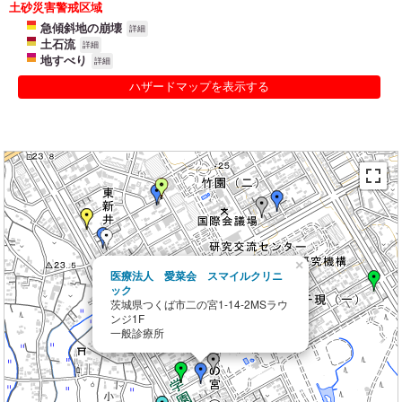
土砂災害警戒区域
急傾斜地の崩壊
詳細
土石流
詳細
地すべり
詳細
ハザードマップを表示する
×
医療法人 愛菜会 スマイルクリニ
ック
茨城県つくば市二の宮1-14-2MSラウ
ンジ1F
一般診療所