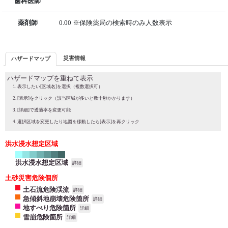
歯科医師
薬剤師
0.00 ※保険薬局の検索時のみ人数表示
災害情報
ハザードマップ
ハザードマップを重ねて表示
表示したい[区域名]を選択（複数選択可）
[表示]をクリック（該当区域が多いと数十秒かかります）
[詳細]で透過率を変更可能
選択区域を変更したり地図を移動したら[表示]を再クリック
洪水浸水想定区域
洪水浸水想定区域
詳細
土砂災害危険個所
土石流危険渓流
詳細
急傾斜地崩壊危険箇所
詳細
地すべり危険箇所
詳細
雪崩危険箇所
詳細