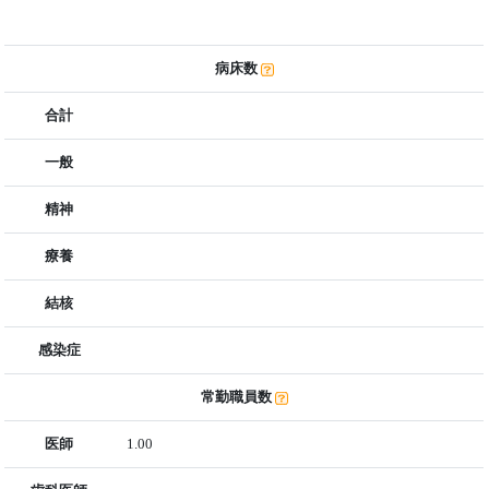
病床数
合計
一般
精神
療養
結核
感染症
常勤職員数
医師
1.00