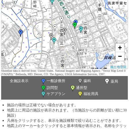
+
−
国土地理院
Shoreline data is derived from: United States. National Imagery and Mapping Agency. "Vector Map Level 0
(VMAP0)." Bethesda, MD: Denver, CO: The Agency; USGS Information Services, 1997.
全施設表示
一般診療所
歯科
薬局
訪問型
通所型
ケアプラン
福祉用具
施設の場所は正確でない場合があります。
地図上に周辺の施設が表示されます。（当施設からの距離が近い順に30
施設）
凡例をクリックすると、表示を施設種類で絞り込むことができます。
地図上のマーカーをクリックすると基本情報が表示され、名称をクリッ