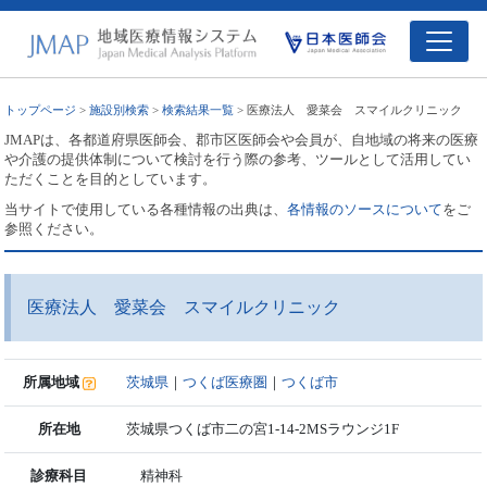
トップページ
>
施設別検索
>
検索結果一覧
> 医療法人 愛菜会 スマイルクリニック
JMAPは、各都道府県医師会、郡市区医師会や会員が、自地域の将来の医療
や介護の提供体制について検討を行う際の参考、ツールとして活用してい
ただくことを目的としています。
当サイトで使用している各種情報の出典は、
各情報のソースについて
をご
参照ください。
医療法人 愛菜会 スマイルクリニック
所属地域
茨城県
｜
つくば医療圏
｜
つくば市
所在地
茨城県つくば市二の宮1-14-2MSラウンジ1F
診療科目
精神科