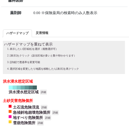
歯科医師
薬剤師
0.00 ※保険薬局の検索時のみ人数表示
災害情報
ハザードマップ
ハザードマップを重ねて表示
表示したい[区域名]を選択（複数選択可）
[表示]をクリック（該当区域が多いと数十秒かかります）
[詳細]で透過率を変更可能
選択区域を変更したり地図を移動したら[表示]を再クリック
洪水浸水想定区域
洪水浸水想定区域
詳細
土砂災害危険個所
土石流危険渓流
詳細
急傾斜地崩壊危険箇所
詳細
地すべり危険箇所
詳細
雪崩危険箇所
詳細