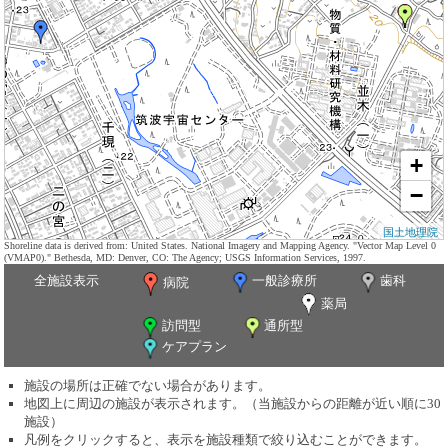
+
−
国土地理院
Shoreline data is derived from: United States. National Imagery and Mapping Agency. "Vector Map Level 0
(VMAP0)." Bethesda, MD: Denver, CO: The Agency; USGS Information Services, 1997.
全施設表示
一般診療所
歯科
病院
薬局
訪問型
通所型
ケアプラン
施設の場所は正確でない場合があります。
地図上に周辺の施設が表示されます。（当施設からの距離が近い順に30
施設）
凡例をクリックすると、表示を施設種類で絞り込むことができます。