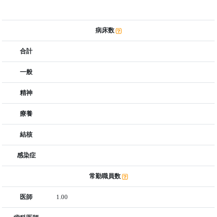
病床数
合計
一般
精神
療養
結核
感染症
常勤職員数
医師
1.00