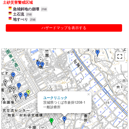
土砂災害警戒区域
急傾斜地の崩壊
詳細
土石流
詳細
地すべり
詳細
ハザードマップを表示する
×
ユークリニック
茨城県つくば市倉掛1208-1
一般診療所