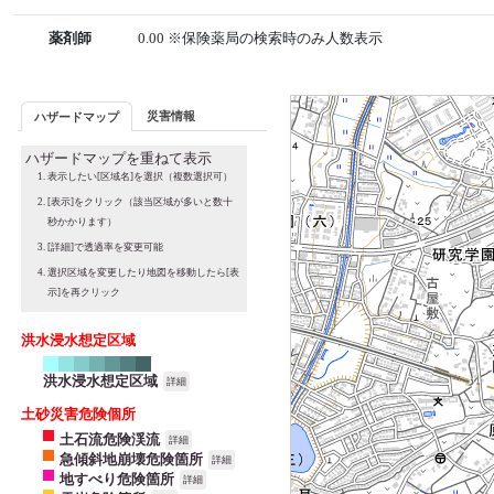
薬剤師
0.00 ※保険薬局の検索時のみ人数表示
災害情報
ハザードマップ
ハザードマップを重ねて表示
表示したい[区域名]を選択（複数選択可）
[表示]をクリック（該当区域が多いと数十
秒かかります）
[詳細]で透過率を変更可能
選択区域を変更したり地図を移動したら[表
示]を再クリック
洪水浸水想定区域
洪水浸水想定区域
詳細
土砂災害危険個所
土石流危険渓流
詳細
急傾斜地崩壊危険箇所
詳細
地すべり危険箇所
詳細