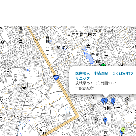
医療法人 小塙医院 つくばARTク
リニック
茨城県つくば市竹園1-6-1
一般診療所