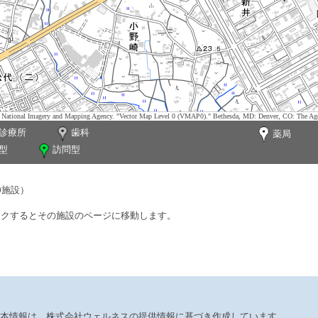
tes. National Imagery and Mapping Agency. "Vector Map Level 0 (VMAP0)." Bethesda, MD: Denver, CO: The Ag
診療所
歯科
薬局
型
訪問型
0施設）
ックするとその施設のページに移動します。
本情報は、株式会社ウェルネスの提供情報に基づき作成しています。