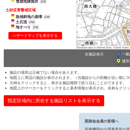
雪崩危険箇所
詳細
土砂災害警戒区域
急傾斜地の崩壊
詳細
土石流
詳細
地すべり
詳細
ハザードマップを表示する
Shoreline data is derived from: United Sta
全施設表示
一般
通所
施設の場所は正確でない場合があります。
地図上に周辺の施設が表示されます。（当施設からの距離が近い順に3
凡例をクリックすると、表示を施設種類で絞り込むことができます。
地図上のマーカーをクリックすると基本情報が表示され、名称をクリ
指定区域内に所在する施設リストを表示する
医師会会員の皆様へ
医療機関や介護事業所の基