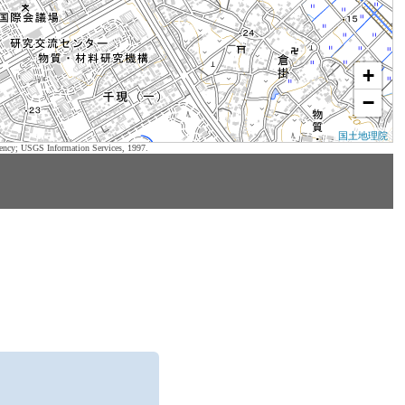
+
−
国土地理院
ency; USGS Information Services, 1997.