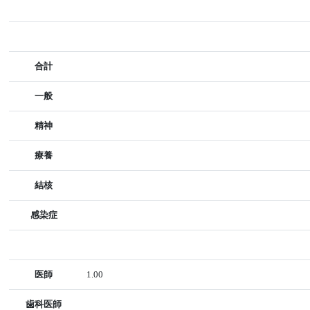
合計
一般
精神
療養
結核
感染症
医師
1.00
歯科医師