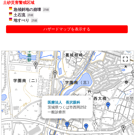
土砂災害警戒区域
急傾斜地の崩壊
詳細
土石流
詳細
地すべり
詳細
ハザードマップを表示する
×
医療法人 長沢眼科
茨城県つくば市西岡252
一般診療所