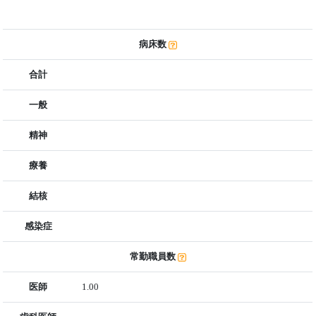
病床数
合計
一般
精神
療養
結核
感染症
常勤職員数
医師
1.00