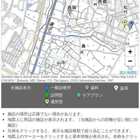
+
−
国土地理院
Shoreline data is derived from: United States. National Imagery and Mapping Agency. "Vector Map Level 0
(VMAP0)." Bethesda, MD: Denver, CO: The Agency; USGS Information Services, 1997.
全施設表示
一般診療所
歯科
薬局
訪問型
ケアプラン
通所型
施設の場所は正確でない場合があります。
地図上に周辺の施設が表示されます。（当施設からの距離が近い順に30
施設）
凡例をクリックすると、表示を施設種類で絞り込むことができます。
地図上のマーカーをクリックすると基本情報が表示され、名称をクリッ