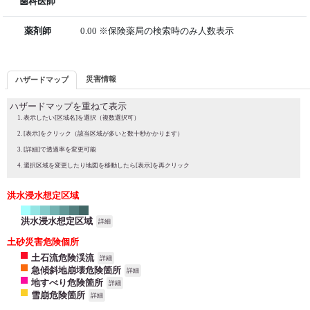
歯科医師
薬剤師
0.00 ※保険薬局の検索時のみ人数表示
災害情報
ハザードマップ
ハザードマップを重ねて表示
表示したい[区域名]を選択（複数選択可）
[表示]をクリック（該当区域が多いと数十秒かかります）
[詳細]で透過率を変更可能
選択区域を変更したり地図を移動したら[表示]を再クリック
洪水浸水想定区域
洪水浸水想定区域
詳細
土砂災害危険個所
土石流危険渓流
詳細
急傾斜地崩壊危険箇所
詳細
地すべり危険箇所
詳細
雪崩危険箇所
詳細