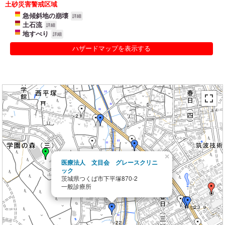
土砂災害警戒区域
急傾斜地の崩壊
詳細
土石流
詳細
地すべり
詳細
ハザードマップを表示する
×
医療法人 文目会 グレースクリニ
ック
茨城県つくば市下平塚870-2
一般診療所