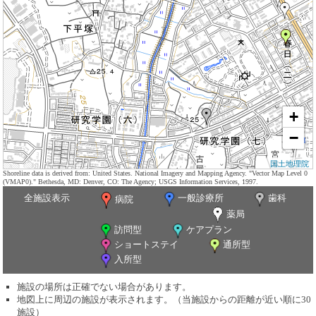
+
−
国土地理院
Shoreline data is derived from: United States. National Imagery and Mapping Agency. "Vector Map Level 0
(VMAP0)." Bethesda, MD: Denver, CO: The Agency; USGS Information Services, 1997.
全施設表示
一般診療所
歯科
病院
薬局
訪問型
ケアプラン
ショートステイ
通所型
入所型
施設の場所は正確でない場合があります。
地図上に周辺の施設が表示されます。（当施設からの距離が近い順に30
施設）