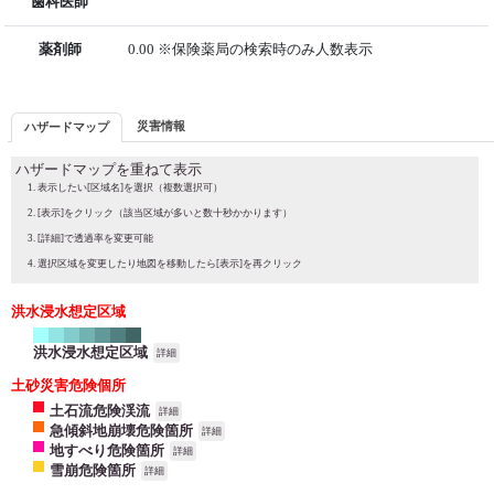
歯科医師
薬剤師
0.00 ※保険薬局の検索時のみ人数表示
災害情報
ハザードマップ
ハザードマップを重ねて表示
表示したい[区域名]を選択（複数選択可）
[表示]をクリック（該当区域が多いと数十秒かかります）
[詳細]で透過率を変更可能
選択区域を変更したり地図を移動したら[表示]を再クリック
洪水浸水想定区域
洪水浸水想定区域
詳細
土砂災害危険個所
土石流危険渓流
詳細
急傾斜地崩壊危険箇所
詳細
地すべり危険箇所
詳細
雪崩危険箇所
詳細