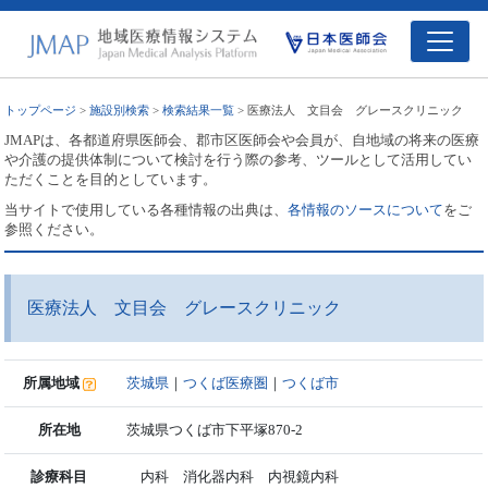
トップページ
>
施設別検索
>
検索結果一覧
> 医療法人 文目会 グレースクリニック
JMAPは、各都道府県医師会、郡市区医師会や会員が、自地域の将来の医療
や介護の提供体制について検討を行う際の参考、ツールとして活用してい
ただくことを目的としています。
当サイトで使用している各種情報の出典は、
各情報のソースについて
をご
参照ください。
医療法人 文目会 グレースクリニック
所属地域
茨城県
｜
つくば医療圏
｜
つくば市
所在地
茨城県つくば市下平塚870-2
診療科目
内科 消化器内科 内視鏡内科