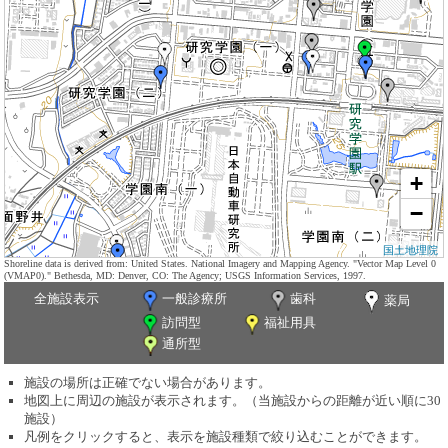
+
−
国土地理院
Shoreline data is derived from: United States. National Imagery and Mapping Agency. "Vector Map Level 0
(VMAP0)." Bethesda, MD: Denver, CO: The Agency; USGS Information Services, 1997.
全施設表示
一般診療所
歯科
薬局
訪問型
福祉用具
通所型
施設の場所は正確でない場合があります。
地図上に周辺の施設が表示されます。（当施設からの距離が近い順に30
施設）
凡例をクリックすると、表示を施設種類で絞り込むことができます。