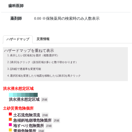
歯科医師
薬剤師
0.00 ※保険薬局の検索時のみ人数表示
災害情報
ハザードマップ
ハザードマップを重ねて表示
表示したい[区域名]を選択（複数選択可）
[表示]をクリック（該当区域が多いと数十秒かかります）
[詳細]で透過率を変更可能
選択区域を変更したり地図を移動したら[表示]を再クリック
洪水浸水想定区域
洪水浸水想定区域
詳細
土砂災害危険個所
土石流危険渓流
詳細
急傾斜地崩壊危険箇所
詳細
地すべり危険箇所
詳細
雪崩危険箇所
詳細