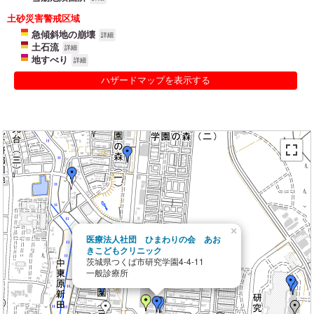
土砂災害警戒区域
急傾斜地の崩壊
詳細
土石流
詳細
地すべり
詳細
ハザードマップを表示する
×
医療法人社団 ひまわりの会 あお
きこどもクリニック
茨城県つくば市研究学園4-4-11
一般診療所