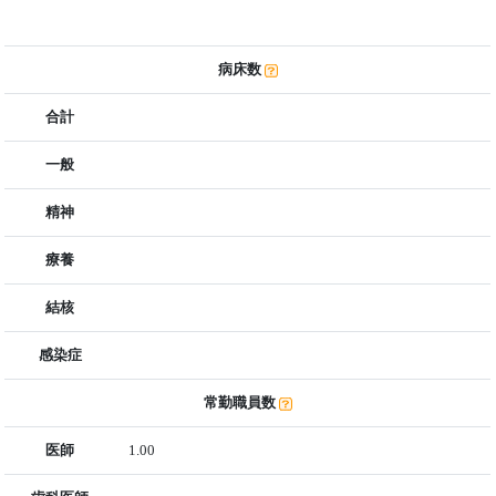
病床数
合計
一般
精神
療養
結核
感染症
常勤職員数
医師
1.00