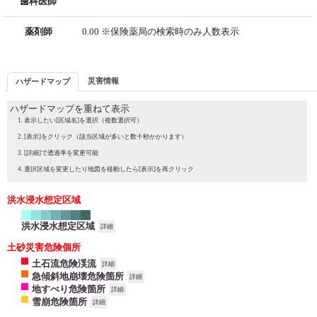
歯科医師
薬剤師
0.00 ※保険薬局の検索時のみ人数表示
災害情報
ハザードマップ
ハザードマップを重ねて表示
表示したい[区域名]を選択（複数選択可）
[表示]をクリック（該当区域が多いと数十秒かかります）
[詳細]で透過率を変更可能
選択区域を変更したり地図を移動したら[表示]を再クリック
洪水浸水想定区域
洪水浸水想定区域
詳細
土砂災害危険個所
土石流危険渓流
詳細
急傾斜地崩壊危険箇所
詳細
地すべり危険箇所
詳細
雪崩危険箇所
詳細