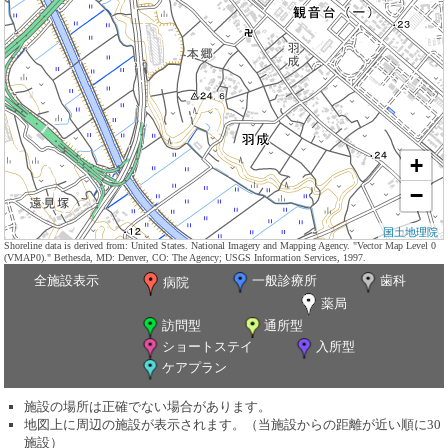
+
−
国土地理院
Shoreline data is derived from: United States. National Imagery and Mapping Agency. "Vector Map Level 0
(VMAP0)." Bethesda, MD: Denver, CO: The Agency; USGS Information Services, 1997.
全施設表示
一般診療所
歯科
病院
薬局
訪問型
通所型
ショートステイ
入所型
ケアプラン
施設の場所は正確でない場合があります。
地図上に周辺の施設が表示されます。（当施設からの距離が近い順に30
施設）