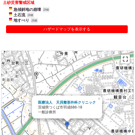
土砂災害警戒区域
急傾斜地の崩壊
詳細
土石流
詳細
地すべり
詳細
ハザードマップを表示する
×
医療法人 天貝整形外科クリニック
茨城県つくば市羽成686-18
一般診療所