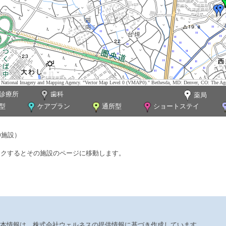
tes. National Imagery and Mapping Agency. "Vector Map Level 0 (VMAP0)." Bethesda, MD: Denver, CO: The Ag
診療所
歯科
薬局
型
ケアプラン
通所型
ショートステイ
0施設）
ックするとその施設のページに移動します。
本情報は、株式会社ウェルネスの提供情報に基づき作成しています。