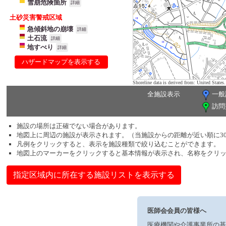
雪崩危険箇所
詳細
土砂災害警戒区域
急傾斜地の崩壊
詳細
土石流
詳細
地すべり
詳細
ハザードマップを表示する
Shoreline data is derived from: United Sta
全施設表示
一般
訪問
施設の場所は正確でない場合があります。
地図上に周辺の施設が表示されます。（当施設からの距離が近い順に3
凡例をクリックすると、表示を施設種類で絞り込むことができます。
地図上のマーカーをクリックすると基本情報が表示され、名称をクリ
指定区域内に所在する施設リストを表示する
医師会会員の皆様へ
医療機関や介護事業所の基