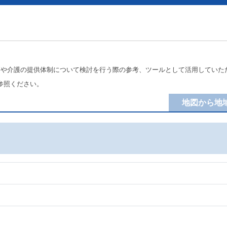
療や介護の提供体制について検討を行う際の参考、ツールとして活用していた
参照ください。
地図から地