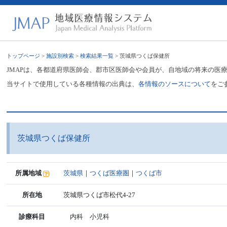
トップページ
>
施設別検索
>
検索結果一覧
> 茨城県つくば保健所
JMAPは、各都道府県医師会、郡市区医師会や会員が、自地域の将来の医
当サイトで使用している各種情報の出典は、
各情報のソースについて
をご
茨城県つくば保健所
所属地域
茨城県
｜
つくば医療圏
｜
つくば市
所在地
茨城県つくば市松代4-27
診療科目
内科 小児科