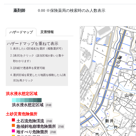
薬剤師
0.00 ※保険薬局の検索時のみ人数表示
災害情報
ハザードマップ
ハザードマップを重ねて表示
表示したい[区域名]を選択（複数選択可）
[表示]をクリック（該当区域が多いと数十
秒かかります）
[詳細]で透過率を変更可能
選択区域を変更したり地図を移動したら[表
示]を再クリック
洪水浸水想定区域
洪水浸水想定区域
詳細
土砂災害危険個所
土石流危険渓流
詳細
急傾斜地崩壊危険箇所
詳細
地すべり危険箇所
詳細