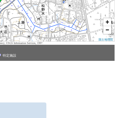
+
−
国土地理院
ency; USGS Information Services, 1997.
特定施設