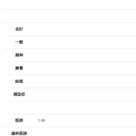
合計
一般
精神
療養
結核
感染症
医師
1.00
歯科医師