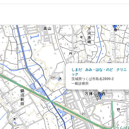
しまだ みみ・はな・のど クリニ
ック
茨城県つくば市島名2899-2
一般診療所