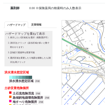
薬剤師
0.00 ※保険薬局の検索時のみ人数表示
災害情報
ハザードマップ
ハザードマップを重ねて表示
表示したい[区域名]を選択（複数選択可）
[表示]をクリック（該当区域が多いと数十
秒かかります）
[詳細]で透過率を変更可能
選択区域を変更したり地図を移動したら[表
示]を再クリック
洪水浸水想定区域
洪水浸水想定区域
詳細
土砂災害危険個所
土石流危険渓流
詳細
急傾斜地崩壊危険箇所
詳細
地すべり危険箇所
詳細