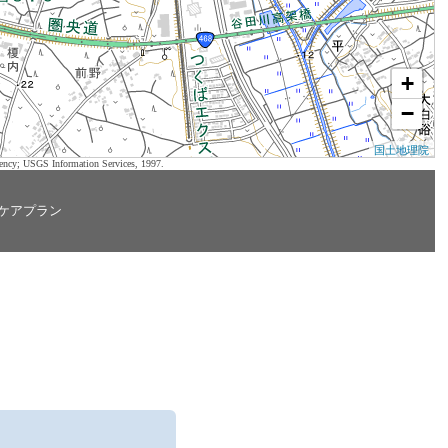
+
−
国土地理院
ency; USGS Information Services, 1997.
ケアプラン