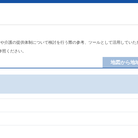
療や介護の提供体制について検討を行う際の参考、ツールとして活用していた
参照ください。
地図から地