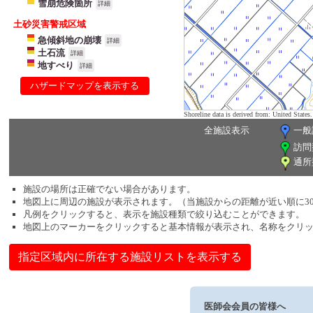
雪崩危険箇所
詳細
土砂災害警戒区域
急傾斜地の崩壊
詳細
土石流
詳細
地すべり
詳細
ハザードマップを表示する
Shoreline data is derived from: United Sta
全施設表示
一般
訪問
通所
施設の場所は正確でない場合があります。
地図上に周辺の施設が表示されます。（当施設からの距離が近い順に3
凡例をクリックすると、表示を施設種類で絞り込むことができます。
地図上のマーカーをクリックすると基本情報が表示され、名称をクリ
指定区域内に所在する施設リストを表示する
医師会会員の皆様へ