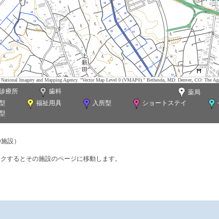
tes. National Imagery and Mapping Agency. "Vector Map Level 0 (VMAP0)." Bethesda, MD: Denver, CO: The Ag
診療所
歯科
薬局
型
福祉用具
入所型
ショートステイ
型
0施設）
ックするとその施設のページに移動します。