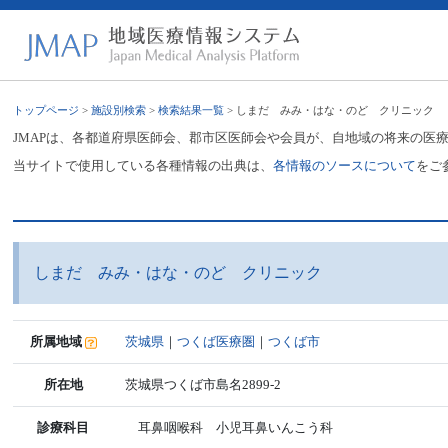
トップページ
>
施設別検索
>
検索結果一覧
> しまだ みみ・はな・のど クリニック
JMAPは、各都道府県医師会、郡市区医師会や会員が、自地域の将来の医
当サイトで使用している各種情報の出典は、
各情報のソースについて
をご
しまだ みみ・はな・のど クリニック
所属地域
茨城県
｜
つくば医療圏
｜
つくば市
所在地
茨城県つくば市島名2899-2
診療科目
耳鼻咽喉科 小児耳鼻いんこう科