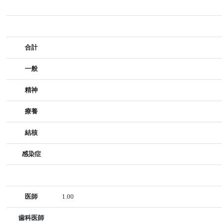
合計
一般
精神
療養
結核
感染症
医師
1.00
歯科医師