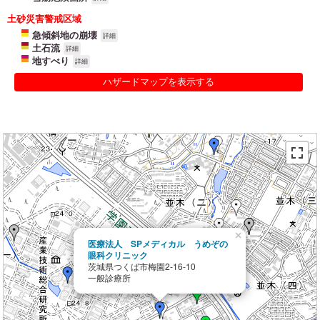
土砂災害警戒区域
急傾斜地の崩壊
詳細
土石流
詳細
地すべり
詳細
ハザードマップを表示する
×
医療法人 SPメディカル うめぞの
眼科クリニック
茨城県つくば市梅園2-16-10
一般診療所