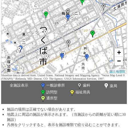
+
−
国土地理院
Shoreline data is derived from: United States. National Imagery and Mapping Agency. "Vector Map Level 0
(VMAP0)." Bethesda, MD: Denver, CO: The Agency; USGS Information Services, 1997.
全施設表示
一般診療所
歯科
薬局
訪問型
福祉用具
通所型
施設の場所は正確でない場合があります。
地図上に周辺の施設が表示されます。（当施設からの距離が近い順に30
施設）
凡例をクリックすると、表示を施設種類で絞り込むことができます。