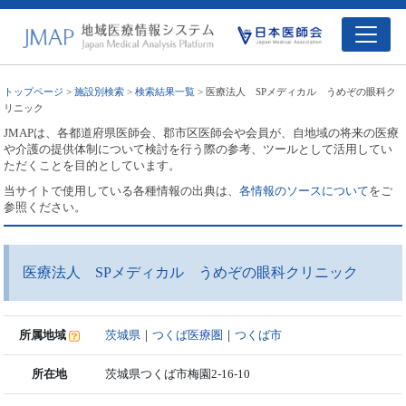
トップページ
>
施設別検索
>
検索結果一覧
> 医療法人 SPメディカル うめぞの眼科ク
リニック
JMAPは、各都道府県医師会、郡市区医師会や会員が、自地域の将来の医療
や介護の提供体制について検討を行う際の参考、ツールとして活用してい
ただくことを目的としています。
当サイトで使用している各種情報の出典は、
各情報のソースについて
をご
参照ください。
医療法人 SPメディカル うめぞの眼科クリニック
所属地域
茨城県
｜
つくば医療圏
｜
つくば市
所在地
茨城県つくば市梅園2-16-10