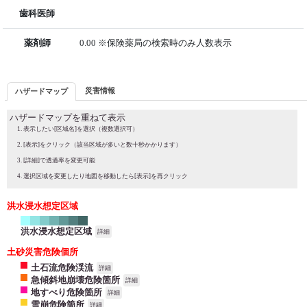
歯科医師
薬剤師
0.00 ※保険薬局の検索時のみ人数表示
災害情報
ハザードマップ
ハザードマップを重ねて表示
表示したい[区域名]を選択（複数選択可）
[表示]をクリック（該当区域が多いと数十秒かかります）
[詳細]で透過率を変更可能
選択区域を変更したり地図を移動したら[表示]を再クリック
洪水浸水想定区域
洪水浸水想定区域
詳細
土砂災害危険個所
土石流危険渓流
詳細
急傾斜地崩壊危険箇所
詳細
地すべり危険箇所
詳細
雪崩危険箇所
詳細