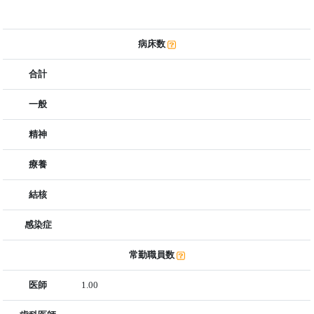
病床数
合計
一般
精神
療養
結核
感染症
常勤職員数
医師
1.00