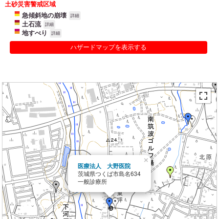
土砂災害警戒区域
急傾斜地の崩壊
詳細
土石流
詳細
地すべり
詳細
ハザードマップを表示する
×
医療法人 大野医院
茨城県つくば市島名634
一般診療所