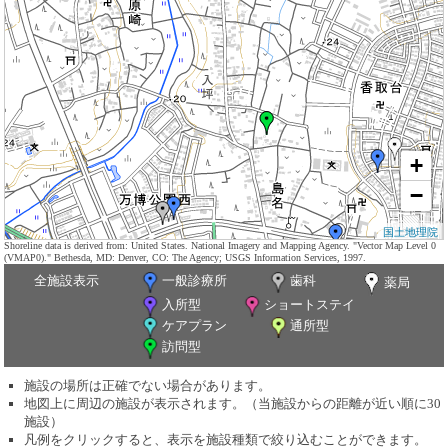
+
−
国土地理院
Shoreline data is derived from: United States. National Imagery and Mapping Agency. "Vector Map Level 0
(VMAP0)." Bethesda, MD: Denver, CO: The Agency; USGS Information Services, 1997.
全施設表示
一般診療所
歯科
薬局
入所型
ショートステイ
ケアプラン
通所型
訪問型
施設の場所は正確でない場合があります。
地図上に周辺の施設が表示されます。（当施設からの距離が近い順に30
施設）
凡例をクリックすると、表示を施設種類で絞り込むことができます。