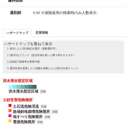
歯科医師
薬剤師
0.00 ※保険薬局の検索時のみ人数表示
災害情報
ハザードマップ
ハザードマップを重ねて表示
表示したい[区域名]を選択（複数選択可）
[表示]をクリック（該当区域が多いと数十秒かかります）
[詳細]で透過率を変更可能
選択区域を変更したり地図を移動したら[表示]を再クリック
洪水浸水想定区域
洪水浸水想定区域
詳細
土砂災害危険個所
土石流危険渓流
詳細
急傾斜地崩壊危険箇所
詳細
地すべり危険箇所
詳細
雪崩危険箇所
詳細