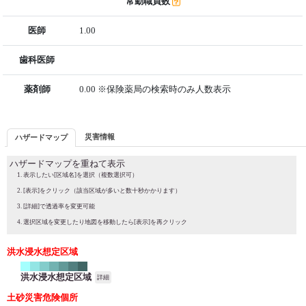
常勤職員数
医師
1.00
歯科医師
薬剤師
0.00 ※保険薬局の検索時のみ人数表示
災害情報
ハザードマップ
ハザードマップを重ねて表示
表示したい[区域名]を選択（複数選択可）
[表示]をクリック（該当区域が多いと数十秒かかります）
[詳細]で透過率を変更可能
選択区域を変更したり地図を移動したら[表示]を再クリック
洪水浸水想定区域
洪水浸水想定区域
詳細
土砂災害危険個所