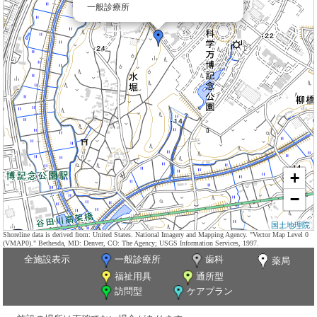
一般診療所
+
−
国土地理院
Shoreline data is derived from: United States. National Imagery and Mapping Agency. "Vector Map Level 0
(VMAP0)." Bethesda, MD: Denver, CO: The Agency; USGS Information Services, 1997.
全施設表示
一般診療所
歯科
薬局
福祉用具
通所型
訪問型
ケアプラン