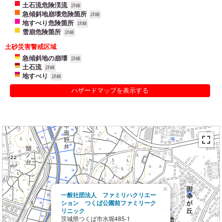
土石流危険渓流
詳細
急傾斜地崩壊危険箇所
詳細
地すべり危険箇所
詳細
雪崩危険箇所
詳細
土砂災害警戒区域
急傾斜地の崩壊
詳細
土石流
詳細
地すべり
詳細
ハザードマップを表示する
×
一般社団法人 ファミリハクリエー
ション つくば公園前ファミリーク
リニック
茨城県つくば市水堀485-1