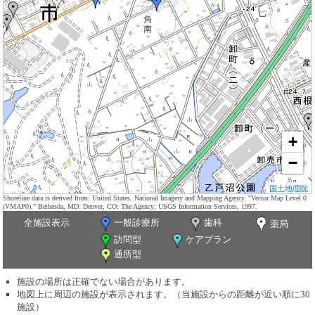
+
−
国土地理院
Shoreline data is derived from: United States. National Imagery and Mapping Agency. "Vector Map Level 0
(VMAP0)." Bethesda, MD: Denver, CO: The Agency; USGS Information Services, 1997.
全施設表示
一般診療所
歯科
薬局
訪問型
ケアプラン
通所型
施設の場所は正確でない場合があります。
地図上に周辺の施設が表示されます。（当施設からの距離が近い順に30
施設）