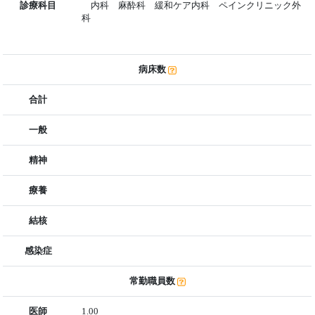
診療科目
内科 麻酔科 緩和ケア内科 ペインクリニック外
科
病床数
合計
一般
精神
療養
結核
感染症
常勤職員数
医師
1.00