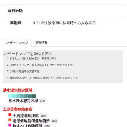
歯科医師
薬剤師
0.00 ※保険薬局の検索時のみ人数表示
災害情報
ハザードマップ
ハザードマップを重ねて表示
表示したい[区域名]を選択（複数選択可）
[表示]をクリック（該当区域が多いと数十秒かかります）
[詳細]で透過率を変更可能
選択区域を変更したり地図を移動したら[表示]を再クリック
洪水浸水想定区域
洪水浸水想定区域
詳細
土砂災害危険個所
土石流危険渓流
詳細
急傾斜地崩壊危険箇所
詳細
地すべり危険箇所
詳細