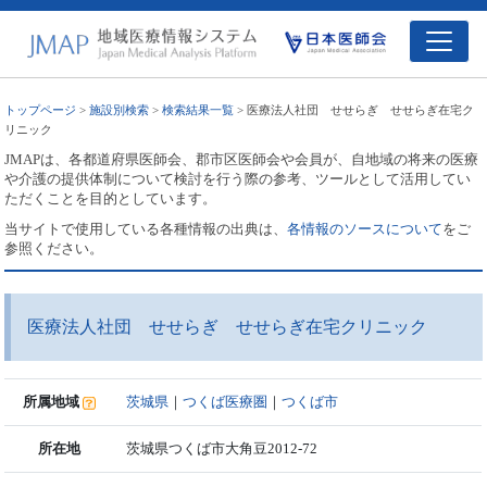
トップページ
>
施設別検索
>
検索結果一覧
> 医療法人社団 せせらぎ せせらぎ在宅ク
リニック
JMAPは、各都道府県医師会、郡市区医師会や会員が、自地域の将来の医療
や介護の提供体制について検討を行う際の参考、ツールとして活用してい
ただくことを目的としています。
当サイトで使用している各種情報の出典は、
各情報のソースについて
をご
参照ください。
医療法人社団 せせらぎ せせらぎ在宅クリニック
所属地域
茨城県
｜
つくば医療圏
｜
つくば市
所在地
茨城県つくば市大角豆2012-72