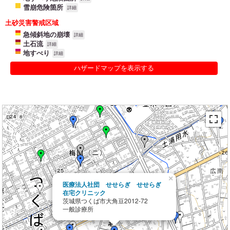
雪崩危険箇所
詳細
土砂災害警戒区域
急傾斜地の崩壊
詳細
土石流
詳細
地すべり
詳細
ハザードマップを表示する
×
医療法人社団 せせらぎ せせらぎ
在宅クリニック
茨城県つくば市大角豆2012-72
一般診療所