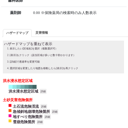
歯科医師
薬剤師
0.00 ※保険薬局の検索時のみ人数表示
災害情報
ハザードマップ
ハザードマップを重ねて表示
表示したい[区域名]を選択（複数選択可）
[表示]をクリック（該当区域が多いと数十秒かかります）
[詳細]で透過率を変更可能
選択区域を変更したり地図を移動したら[表示]を再クリック
洪水浸水想定区域
洪水浸水想定区域
詳細
土砂災害危険個所
土石流危険渓流
詳細
急傾斜地崩壊危険箇所
詳細
地すべり危険箇所
詳細
雪崩危険箇所
詳細