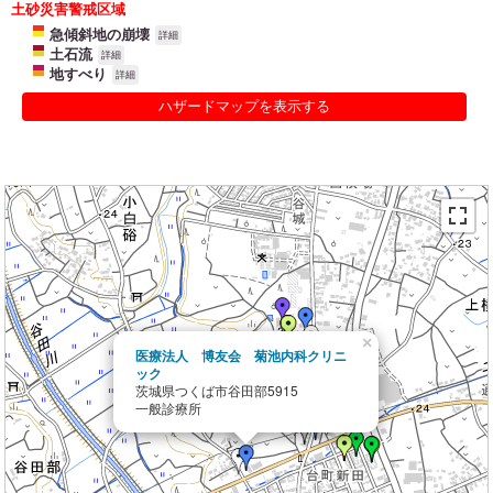
土砂災害警戒区域
急傾斜地の崩壊
詳細
土石流
詳細
地すべり
詳細
ハザードマップを表示する
×
医療法人 博友会 菊池内科クリニ
ック
茨城県つくば市谷田部5915
一般診療所