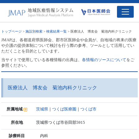
トップページ
>
施設別検索
>
検索結果一覧
> 医療法人 博友会 菊池内科クリニック
JMAPは、各都道府県医師会、郡市区医師会や会員が、自地域の将来の医療
や介護の提供体制について検討を行う際の参考、ツールとして活用してい
ただくことを目的としています。
当サイトで使用している各種情報の出典は、
各情報のソースについて
をご
参照ください。
医療法人 博友会 菊池内科クリニック
所属地域
茨城県
｜
つくば医療圏
｜
つくば市
所在地
茨城県つくば市谷田部5915
診療科目
内科